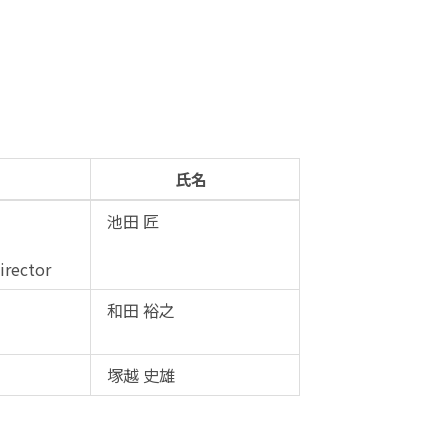
氏名
池田 匠
irector
和田 裕之
塚越 史雄