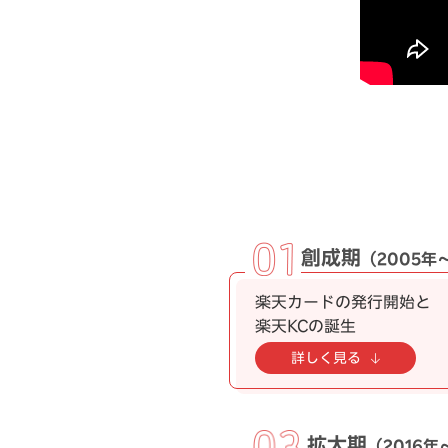
創成期
（2005年
楽天カードの発行開始と
楽天KCの誕生
詳しく見る
拡大期
（2016年