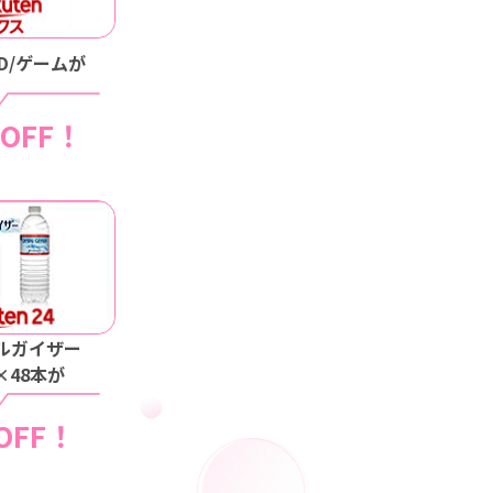
VD/ゲームが
円OFF！
ルガイザー
l×48本が
OFF！