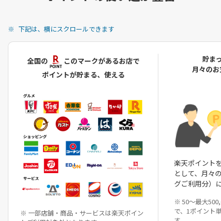
下記は、横にスクロールできます
貯ま
全国の
このマークがあるお店で
月々のお
ポイントが貯まる、使える
楽天ポイントを
として、月々
グご利用分）
※ 50～最大50
で、1ポイント
※ 一部店舗・商品・サービスは楽天ポイン
す。