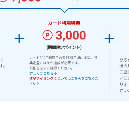
カード利用特典
3,000
(期間限定ポイント)
カード
3回目
利用日の翌月25日頃に進呈。特
」に
ひろ
典進呈には条件達成が必要です。
す。
後の
詳細を必ずご確認ください。
口座
詳しくはこちら
い口
進呈タイミングについては
こちらをご覧くだ
さい
りま
詳し