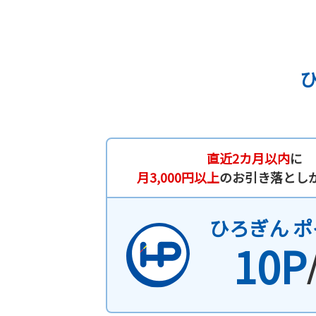
直近2カ月以内
に
月3,000円以上
のお引き落とし
ひろぎん
ポ
10P