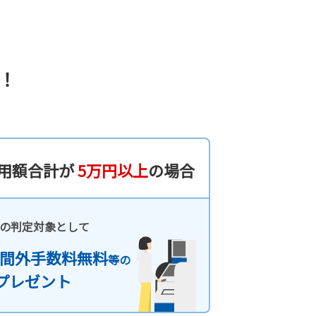
！
用額合計が
5万円以上
の場合
の判定対象として
時間外手数料無料
等の
プレゼント