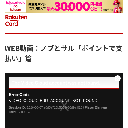
WEB動画：ノブとサル「ポイントで支
払い」篇
This
is
Close
The Video Cloud account was not found.
a
Modal
modal
Dialog
Error Code
:
window.
VIDEO_CLOUD_ERR_ACCOUNT_NOT_FOUND
Session ID:
2026-08-07:a8d5a720b5866620d9af0189
Player Element
ID:
vjs_video_3