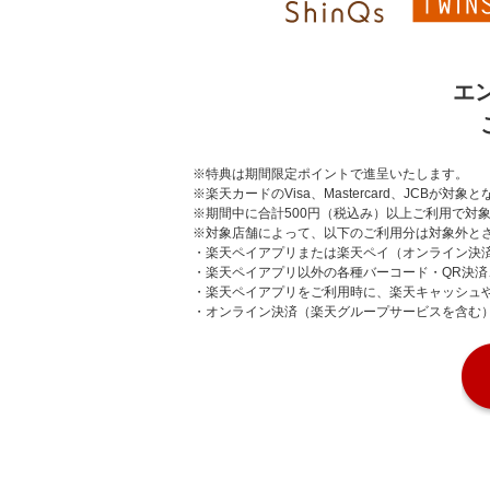
エン
※特典は期間限定ポイントで進呈いたします。
※楽天カードのVisa、Mastercard、JCBが対象
※期間中に合計500円（税込み）以上ご利用で対
※対象店舗によって、以下のご利用分は対象外と
・楽天ペイアプリまたは楽天ペイ（オンライン決済）を含む
・楽天ペイアプリ以外の各種バーコード・QR決済、Apple
・楽天ペイアプリをご利用時に、楽天キャッシュ
・オンライン決済（楽天グループサービスを含む