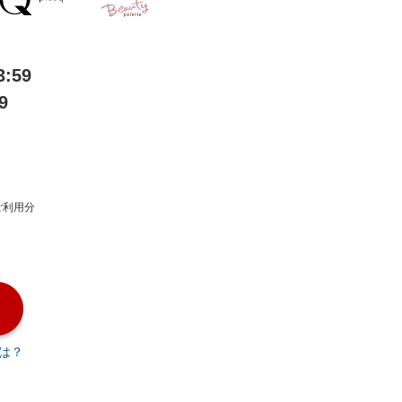
:59
9
ご利用分
は？