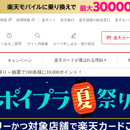
情報
採用情報
楽天ペイ
楽天銀行
楽天保険の総合窓口
楽天モバ
楽天カー
よくあるご質問
サイト内検索
カード申し込み・発行状況
キャンペーン
楽天カードが選ばれる理由
り＞抽選で100名様に10,000ポイント！