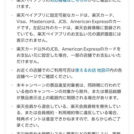
楽天ペイアプリの
対応機種はこちら
からご確認いただ
けます。
楽天ペイアプリに設定可能なカードは、楽天カード、
Visa、Mastercard、JCB、American Expressのカー
ドです。左記以外のカードは、楽天会員情報に登録され
ていても、楽天ペイアプリのお支払い元の選択画面には
表示されません。
楽天カード以外のJCB、American Expressのカードを
お支払い元に設定した場合、一部の店舗でお支払いいた
だけません。
お近くの店舗でのご利用可否は
使えるお店 地図
内の各
店舗ページでご確認ください。
本キャンペーンの景品進呈対象者は、同時期に行われて
いる他のキャンペーンの対象から除外、または景品総額
が景品表示法上の範囲内に制限される場合があります。
楽天会員から退会している、楽天会員資格を喪失してい
る、または会員規約・利用規約等に違反している場合、
特典ポイントは進呈できかねますので、あらかじめご了
承ください。