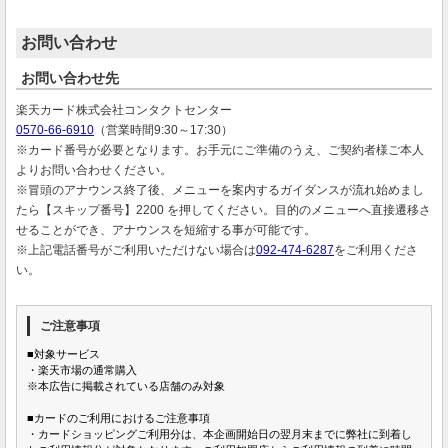
お問い合わせ
お問い合わせ先
楽天カード株式会社コンタクトセンター
0570-66-6910
（営業時間9:30～17:30）
※カード番号が必要となります。お手元にご準備のうえ、ご契約者様ご本人
よりお問い合わせください。
※冒頭のアナウンス終了後、メニューを案内するガイダンスが流れ始めまし
たら【スキップ番号】2200 を押してください。目的のメニューへ直接遷移さ
せることができ、アナウンスを短縮する事が可能です。
※上記電話番号がご利用いただけない場合は
092-474-6287
をご利用くださ
い。
ご注意事項
■対象サービス
・楽天市場の通常購入
※本広告に掲載されている店舗のみ対象
■カードのご利用におけるご注意事項
・カードショッピングご利用分は、本企画開始日の翌月末までに弊社に到着し