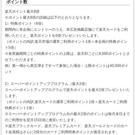
ポイント数
楽天ポイント最大8倍
※ポイント最大8倍の詳細は以下のとおりとなります。
1）特典ポイント（6倍）
期間内に本企画にエントリーのうえ、本広告掲載店舗にて楽天カードをご利
用いただくと、楽天ポイントを6倍プレゼントいたします。
（ポイントの内訳:楽天市場の通常ご利用ポイント1倍＋本企画の特典ポイン
ト5倍）
※各実施期間ごとの特典ポイントの上限は、楽天IDごとに8,000ポイントとさ
せていただきます。
例）第一弾から第五弾まですべて参加した場合：上限ポイントは40,000ポイ
ント
2）スーパーポイントアッププログラム（最大2倍）
スーパーポイントアッププログラムで楽天ポイントを最大2倍プレゼントいた
します。
（ポイントの内訳:楽天カードの通常ご利用ポイント1倍＋楽天カードご利用
特典ポイント1倍）
※スーパーポイントアッププログラム分の最大2倍のポイントは毎月末日まで
のご利用分を翌月15日頃に進呈いたします。
※楽天ブラックカード、楽天プレミアムカード、楽天ゴールドカードのカー
ド会員様はさらに2倍分のカードご利用特典ポイントが進呈されます。