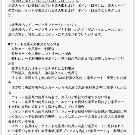
・
期間限定ポイントについて詳しくはこちら
※楽天カードに登録されている楽天IDおよび、ポイント口座とは、楽天カード
のご利用ポイントが進呈される楽天IDおよび、ポイント口座のことをさしま
す。
＜楽天ANAマイレージクラブカードについて＞
・楽天ANAマイレージクラブカードをお持ちの方で「ANAマイルコース」をご
選択の方も、特典は楽天ポイントにて進呈させていただきます。
■ポイント進呈の対象外となる場合
・家族カード会員様のご利用分
・家族カード会員様がエントリーした場合
・弊社にカード利用情報がポイント進呈日の前月末までに到着しなかったご利
用分
・在庫切れまたはキャンセルされたご利用分
・予約購入、定期購入、頒布購入でのご利用分
・注文後に決済方法を他の決済方法(銀行振込等)から楽天カードに変更された場
合
・注文後に決済方法を楽天カードから他の決済方法(銀行振込等)に変更された場
合
・ポイント進呈月の前月末時点で、楽天IDが弊社で特定できない場合
・ポイント進呈月の前月末時点で、本カード会員様が楽天会員および楽天カー
ド会員の規約の違反または資格を喪失している場合
・ポイント進呈月の前月末時点で、本カード会員様が弊社会員規約(第19条)に基
づく楽天カード会員資格の失効、もしくは楽天カード会員および楽天会員を退
会されている場合
・本カード会員様が、ポイント進呈月の前月末時点で楽天カードに登録されて
いる楽天IDを使わずに楽天市場(楽天ブックスを含む)で楽天カードをご利用され