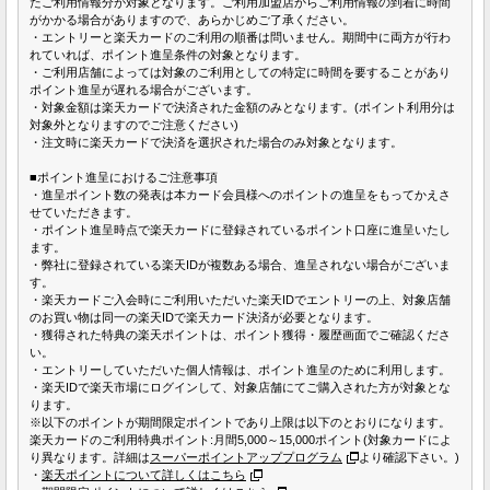
たご利用情報分が対象となります。ご利用加盟店からご利用情報の到着に時間
がかかる場合がありますので、あらかじめご了承ください。
・エントリーと楽天カードのご利用の順番は問いません。期間中に両方が行わ
れていれば、ポイント進呈条件の対象となります。
・ご利用店舗によっては対象のご利用としての特定に時間を要することがあり
ポイント進呈が遅れる場合がございます。
・対象金額は楽天カードで決済された金額のみとなります。(ポイント利用分は
対象外となりますのでご注意ください)
・注文時に楽天カードで決済を選択された場合のみ対象となります。
■ポイント進呈におけるご注意事項
・進呈ポイント数の発表は本カード会員様へのポイントの進呈をもってかえさ
せていただきます。
・ポイント進呈時点で楽天カードに登録されているポイント口座に進呈いたし
ます。
・弊社に登録されている楽天IDが複数ある場合、進呈されない場合がございま
す。
・楽天カードご入会時にご利用いただいた楽天IDでエントリーの上、対象店舗
のお買い物は同一の楽天IDで楽天カード決済が必要となります。
・獲得された特典の楽天ポイントは、ポイント獲得・履歴画面でご確認くださ
い。
・エントリーしていただいた個人情報は、ポイント進呈のために利用します。
・楽天IDで楽天市場にログインして、対象店舗にてご購入された方が対象とな
ります。
※以下のポイントが期間限定ポイントであり上限は以下のとおりになります。
楽天カードのご利用特典ポイント:月間5,000～15,000ポイント(対象カードによ
り異なります。詳細は
スーパーポイントアッププログラム
より確認下さい。)
・
楽天ポイントについて詳しくはこちら