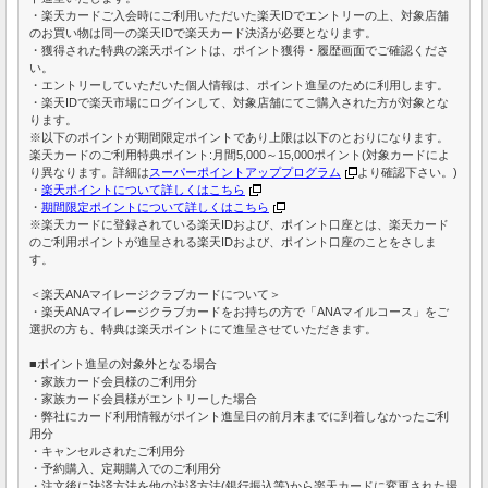
・楽天カードご入会時にご利用いただいた楽天IDでエントリーの上、対象店舗
のお買い物は同一の楽天IDで楽天カード決済が必要となります。
・獲得された特典の楽天ポイントは、ポイント獲得・履歴画面でご確認くださ
い。
・エントリーしていただいた個人情報は、ポイント進呈のために利用します。
・楽天IDで楽天市場にログインして、対象店舗にてご購入された方が対象とな
ります。
※以下のポイントが期間限定ポイントであり上限は以下のとおりになります。
楽天カードのご利用特典ポイント:月間5,000～15,000ポイント(対象カードによ
り異なります。詳細は
スーパーポイントアッププログラム
より確認下さい。)
・
楽天ポイントについて詳しくはこちら
・
期間限定ポイントについて詳しくはこちら
※楽天カードに登録されている楽天IDおよび、ポイント口座とは、楽天カード
のご利用ポイントが進呈される楽天IDおよび、ポイント口座のことをさしま
す。
＜楽天ANAマイレージクラブカードについて＞
・楽天ANAマイレージクラブカードをお持ちの方で「ANAマイルコース」をご
選択の方も、特典は楽天ポイントにて進呈させていただきます。
■ポイント進呈の対象外となる場合
・家族カード会員様のご利用分
・家族カード会員様がエントリーした場合
・弊社にカード利用情報がポイント進呈日の前月末までに到着しなかったご利
用分
・キャンセルされたご利用分
・予約購入、定期購入でのご利用分
・注文後に決済方法を他の決済方法(銀行振込等)から楽天カードに変更された場