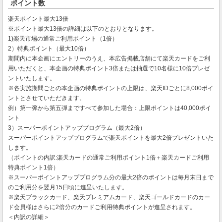
ポイント数
楽天ポイント最大13倍
※ポイント最大13倍の詳細は以下のとおりとなります。
1)楽天市場の通常ご利用ポイント（1倍）
2）特典ポイント（最大10倍）
期間内に本企画にエントリーのうえ、本広告掲載店舗にて楽天カードをご利
用いただくと、本企画の特典ポイント3倍または抽選で10名様に10倍プレゼ
ントいたします。
※各実施期間ごとの本企画の特典ポイントの上限は、楽天IDごとに8,000ポイ
ントとさせていただきます。
例）第一弾から第五弾まですべて参加した場合：上限ポイントは40,000ポイ
ント
3）スーパーポイントアッププログラム（最大2倍）
スーパーポイントアッププログラムで楽天ポイントを最大2倍プレゼントいた
します。
（ポイントの内訳:楽天カードの通常ご利用ポイント1倍＋楽天カードご利用
特典ポイント1倍）
※スーパーポイントアッププログラム分の最大2倍のポイントは毎月末日まで
のご利用分を翌月15日頃に進呈いたします。
※楽天ブラックカード、楽天プレミアムカード、楽天ゴールドカードのカー
ド会員様はさらに2倍分のカードご利用特典ポイントが進呈されます。
＜内訳の詳細＞