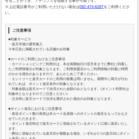
せることができ、アナウンスを短縮する事が可能です。
※上記電話番号がご利用いただけない場合は
092-474-6287
をご利用くださ
い。
ご注意事項
■対象サービス
・楽天市場の通常購入
※本広告に掲載されている店舗のみ対象
■カードのご利用におけるご注意事項
・カードショッピングご利用分は、本企画開始日の翌月末までに弊社に到着し
たご利用情報分が対象となります。ご利用加盟店からご利用情報の到着に時間
がかかる場合がありますので、あらかじめご了承ください。
・エントリーと楽天カードのご利用の順番は問いません。期間中に両方が行わ
れていれば、ポイント進呈条件の対象となります。
・対象金額は楽天カードで決済された金額のみとなります。(ポイント利用分は
対象外となりますのでご注意ください)
・注文時に楽天カードで決済を選択された場合のみ対象となります。
■ポイント進呈におけるご注意事項
・進呈ポイント数の発表は本カード会員様へのポイントの進呈をもってかえさ
せていただきます。
・ポイント進呈時点で楽天カードに登録されているポイント口座に進呈いたし
ます。
・弊社に登録されている楽天IDが複数ある場合、いずれか1つの楽天IDにポイン
ト進呈いたします。