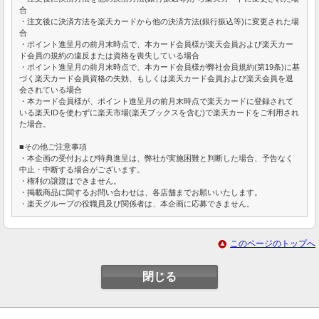
合
・注文後に決済方法を楽天カードから他の決済方法(銀行振込等)に変更された場
合
・ポイント進呈月の前月末時点で、本カード会員様が楽天会員および楽天カー
ド会員の規約の違反または資格を喪失している場合
・ポイント進呈月の前月末時点で、本カード会員様が弊社会員規約(第19条)に基
づく楽天カード会員資格の失効、もしくは楽天カード会員および楽天会員を退
会されている場合
・本カード会員様が、ポイント進呈月の前月末時点で楽天カードに登録されて
いる楽天IDを使わずに楽天市場(楽天ブックスを含む)で楽天カードをご利用され
た場合。
■その他ご注意事項
・本企画の受付および特典進呈は、弊社が実施困難と判断した場合、予告なく
中止・中断する場合がございます。
・権利の譲渡はできません。
・掲載商品に関するお問い合わせは、各店舗までお願いいたします。
・楽天グループの役職員及び関係者は、本企画に応募できません。
このページのトップへ
閉じる