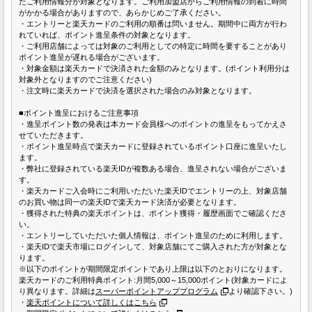
たご利用情報分が対象となります。ご利用加盟店からご利用情報の到着に時間
がかかる場合がありますので、あらかじめご了承ください。
・エントリーと楽天カードのご利用の順番は問いません。期間中に両方が行わ
れていれば、ポイント進呈条件の対象となります。
・ご利用店舗によっては対象のご利用としての特定に時間を要することがあり
ポイント進呈が遅れる場合がございます。
・対象金額は楽天カードで決済された金額のみとなります。(ポイント利用分は
対象外となりますのでご注意ください)
・注文時に楽天カードで決済を選択された場合のみ対象となります。
■ポイント進呈におけるご注意事項
・進呈ポイント数の発表は本カード会員様へのポイントの進呈をもってかえさ
せていただきます。
・ポイント進呈時点で楽天カードに登録されているポイント口座に進呈いたし
ます。
・弊社に登録されている楽天IDが複数ある場合、進呈されない場合がございま
す。
・楽天カードご入会時にご利用いただいた楽天IDでエントリーの上、対象店舗
のお買い物は同一の楽天IDで楽天カード決済が必要となります。
・獲得された特典の楽天ポイントは、ポイント獲得・履歴画面でご確認くださ
い。
・エントリーしていただいた個人情報は、ポイント進呈のために利用します。
・楽天IDで楽天市場にログインして、対象店舗にてご購入された方が対象とな
ります。
※以下のポイントが期間限定ポイントであり上限は以下のとおりになります。
楽天カードのご利用特典ポイント:月間5,000～15,000ポイント(対象カードによ
り異なります。詳細は
スーパーポイントアッププログラム
より確認下さい。)
・
楽天ポイントについて詳しくはこちら