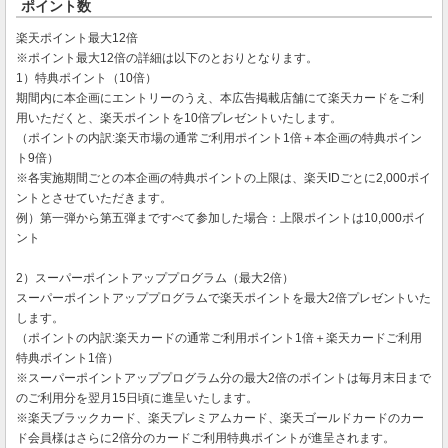
ポイント数
楽天ポイント最大12倍
※ポイント最大12倍の詳細は以下のとおりとなります。
1）特典ポイント（10倍）
期間内に本企画にエントリーのうえ、本広告掲載店舗にて楽天カードをご利
用いただくと、楽天ポイントを10倍プレゼントいたします。
（ポイントの内訳:楽天市場の通常ご利用ポイント1倍＋本企画の特典ポイン
ト9倍）
※各実施期間ごとの本企画の特典ポイントの上限は、楽天IDごとに2,000ポイ
ントとさせていただきます。
例）第一弾から第五弾まですべて参加した場合：上限ポイントは10,000ポイ
ント
2）スーパーポイントアッププログラム（最大2倍）
スーパーポイントアッププログラムで楽天ポイントを最大2倍プレゼントいた
します。
（ポイントの内訳:楽天カードの通常ご利用ポイント1倍＋楽天カードご利用
特典ポイント1倍）
※スーパーポイントアッププログラム分の最大2倍のポイントは毎月末日まで
のご利用分を翌月15日頃に進呈いたします。
※楽天ブラックカード、楽天プレミアムカード、楽天ゴールドカードのカー
ド会員様はさらに2倍分のカードご利用特典ポイントが進呈されます。