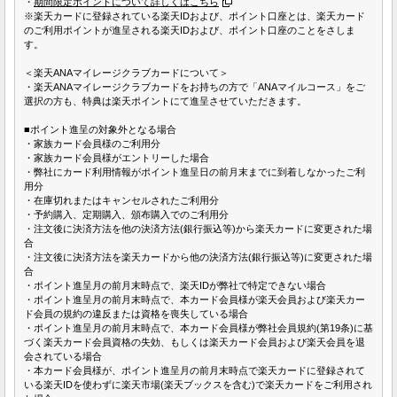
・
期間限定ポイントについて詳しくはこちら
※楽天カードに登録されている楽天IDおよび、ポイント口座とは、楽天カード
のご利用ポイントが進呈される楽天IDおよび、ポイント口座のことをさしま
す。
＜楽天ANAマイレージクラブカードについて＞
・楽天ANAマイレージクラブカードをお持ちの方で「ANAマイルコース」をご
選択の方も、特典は楽天ポイントにて進呈させていただきます。
■ポイント進呈の対象外となる場合
・家族カード会員様のご利用分
・家族カード会員様がエントリーした場合
・弊社にカード利用情報がポイント進呈日の前月末までに到着しなかったご利
用分
・在庫切れまたはキャンセルされたご利用分
・予約購入、定期購入、頒布購入でのご利用分
・注文後に決済方法を他の決済方法(銀行振込等)から楽天カードに変更された場
合
・注文後に決済方法を楽天カードから他の決済方法(銀行振込等)に変更された場
合
・ポイント進呈月の前月末時点で、楽天IDが弊社で特定できない場合
・ポイント進呈月の前月末時点で、本カード会員様が楽天会員および楽天カー
ド会員の規約の違反または資格を喪失している場合
・ポイント進呈月の前月末時点で、本カード会員様が弊社会員規約(第19条)に基
づく楽天カード会員資格の失効、もしくは楽天カード会員および楽天会員を退
会されている場合
・本カード会員様が、ポイント進呈月の前月末時点で楽天カードに登録されて
いる楽天IDを使わずに楽天市場(楽天ブックスを含む)で楽天カードをご利用され