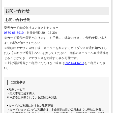
お問い合わせ
お問い合わせ先
楽天カード株式会社コンタクトセンター
0570-66-6910
（営業時間9:30～17:30）
※カード番号が必要となります。お手元にご準備のうえ、ご契約者様ご本人
よりお問い合わせください。
※冒頭のアナウンス終了後、メニューを案内するガイダンスが流れ始めまし
たら【スキップ番号】2200 を押してください。目的のメニューへ直接遷移さ
せることができ、アナウンスを短縮する事が可能です。
※上記電話番号がご利用いただけない場合は
092-474-6287
をご利用くださ
い。
ご注意事項
■対象サービス
・楽天市場の通常購入
※本広告に掲載されている店舗のみ対象
■カードのご利用におけるご注意事項
・カードショッピングご利用分は、本企画開始日の翌月末までに弊社に到着し