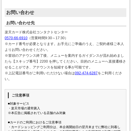
お問い合わせ
お問い合わせ先
楽天カード株式会社コンタクトセンター
0570-66-6910
（営業時間9:30～17:30）
※カード番号が必要となります。お手元にご準備のうえ、ご契約者様ご本人
よりお問い合わせください。
※冒頭のアナウンス終了後、メニューを案内するガイダンスが流れ始めまし
たら【スキップ番号】2200 を押してください。目的のメニューへ直接遷移さ
せることができ、アナウンスを短縮する事が可能です。
※上記電話番号がご利用いただけない場合は
092-474-6287
をご利用くださ
い。
ご注意事項
■対象サービス
・楽天市場の通常購入
※本広告に掲載されている店舗のみ対象
■カードのご利用におけるご注意事項
・カードショッピングご利用分は、本企画開始日の翌月末までに弊社に到着し