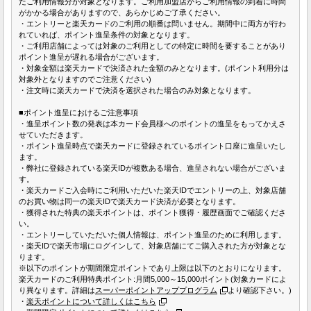
たご利用情報分が対象となります。ご利用加盟店からご利用情報の到着に時間
がかかる場合がありますので、あらかじめご了承ください。
・エントリーと楽天カードのご利用の順番は問いません。期間中に両方が行わ
れていれば、ポイント進呈条件の対象となります。
・ご利用店舗によっては対象のご利用としての特定に時間を要することがあり
ポイント進呈が遅れる場合がございます。
・対象金額は楽天カードで決済された金額のみとなります。(ポイント利用分は
対象外となりますのでご注意ください)
・注文時に楽天カードで決済を選択された場合のみ対象となります。
■ポイント進呈におけるご注意事項
・進呈ポイント数の発表は本カード会員様へのポイントの進呈をもってかえさ
せていただきます。
・ポイント進呈時点で楽天カードに登録されているポイント口座に進呈いたし
ます。
・弊社に登録されている楽天IDが複数ある場合、進呈されない場合がございま
す。
・楽天カードご入会時にご利用いただいた楽天IDでエントリーの上、対象店舗
のお買い物は同一の楽天IDで楽天カード決済が必要となります。
・獲得された特典の楽天ポイントは、ポイント獲得・履歴画面でご確認くださ
い。
・エントリーしていただいた個人情報は、ポイント進呈のために利用します。
・楽天IDで楽天市場にログインして、対象店舗にてご購入された方が対象とな
ります。
※以下のポイントが期間限定ポイントであり上限は以下のとおりになります。
楽天カードのご利用特典ポイント:月間5,000～15,000ポイント(対象カードによ
り異なります。詳細は
スーパーポイントアッププログラム
より確認下さい。)
・
楽天ポイントについて詳しくはこちら