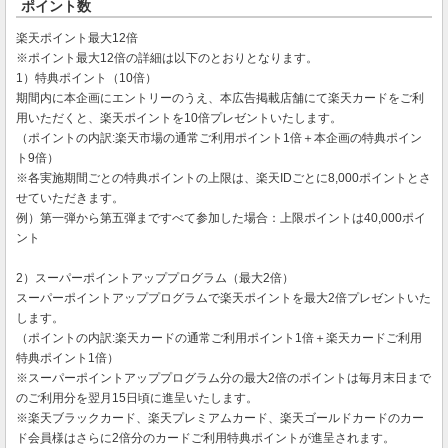
ポイント数
楽天ポイント最大12倍
※ポイント最大12倍の詳細は以下のとおりとなります。
1）特典ポイント（10倍）
期間内に本企画にエントリーのうえ、本広告掲載店舗にて楽天カードをご利
用いただくと、楽天ポイントを10倍プレゼントいたします。
（ポイントの内訳:楽天市場の通常ご利用ポイント1倍＋本企画の特典ポイン
ト9倍）
※各実施期間ごとの特典ポイントの上限は、楽天IDごとに8,000ポイントとさ
せていただきます。
例）第一弾から第五弾まですべて参加した場合：上限ポイントは40,000ポイ
ント
2）スーパーポイントアッププログラム（最大2倍）
スーパーポイントアッププログラムで楽天ポイントを最大2倍プレゼントいた
します。
（ポイントの内訳:楽天カードの通常ご利用ポイント1倍＋楽天カードご利用
特典ポイント1倍）
※スーパーポイントアッププログラム分の最大2倍のポイントは毎月末日まで
のご利用分を翌月15日頃に進呈いたします。
※楽天ブラックカード、楽天プレミアムカード、楽天ゴールドカードのカー
ド会員様はさらに2倍分のカードご利用特典ポイントが進呈されます。