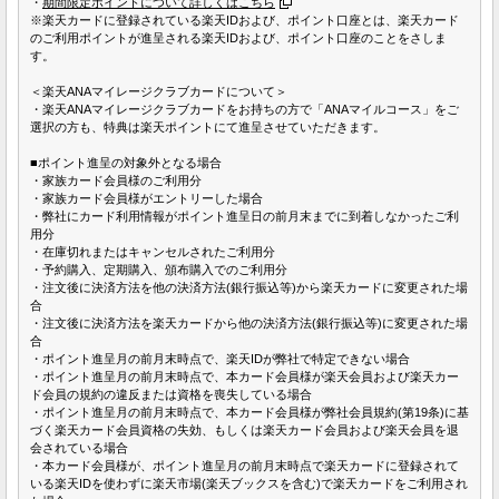
・
期間限定ポイントについて詳しくはこちら
※楽天カードに登録されている楽天IDおよび、ポイント口座とは、楽天カード
のご利用ポイントが進呈される楽天IDおよび、ポイント口座のことをさしま
す。
＜楽天ANAマイレージクラブカードについて＞
・楽天ANAマイレージクラブカードをお持ちの方で「ANAマイルコース」をご
選択の方も、特典は楽天ポイントにて進呈させていただきます。
■ポイント進呈の対象外となる場合
・家族カード会員様のご利用分
・家族カード会員様がエントリーした場合
・弊社にカード利用情報がポイント進呈日の前月末までに到着しなかったご利
用分
・在庫切れまたはキャンセルされたご利用分
・予約購入、定期購入、頒布購入でのご利用分
・注文後に決済方法を他の決済方法(銀行振込等)から楽天カードに変更された場
合
・注文後に決済方法を楽天カードから他の決済方法(銀行振込等)に変更された場
合
・ポイント進呈月の前月末時点で、楽天IDが弊社で特定できない場合
・ポイント進呈月の前月末時点で、本カード会員様が楽天会員および楽天カー
ド会員の規約の違反または資格を喪失している場合
・ポイント進呈月の前月末時点で、本カード会員様が弊社会員規約(第19条)に基
づく楽天カード会員資格の失効、もしくは楽天カード会員および楽天会員を退
会されている場合
・本カード会員様が、ポイント進呈月の前月末時点で楽天カードに登録されて
いる楽天IDを使わずに楽天市場(楽天ブックスを含む)で楽天カードをご利用され