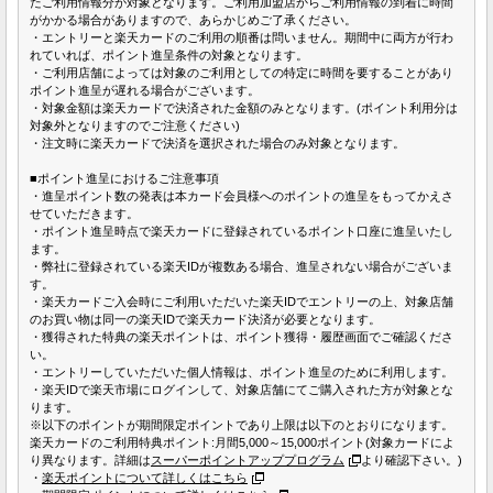
たご利用情報分が対象となります。ご利用加盟店からご利用情報の到着に時間
がかかる場合がありますので、あらかじめご了承ください。
・エントリーと楽天カードのご利用の順番は問いません。期間中に両方が行わ
れていれば、ポイント進呈条件の対象となります。
・ご利用店舗によっては対象のご利用としての特定に時間を要することがあり
ポイント進呈が遅れる場合がございます。
・対象金額は楽天カードで決済された金額のみとなります。(ポイント利用分は
対象外となりますのでご注意ください)
・注文時に楽天カードで決済を選択された場合のみ対象となります。
■ポイント進呈におけるご注意事項
・進呈ポイント数の発表は本カード会員様へのポイントの進呈をもってかえさ
せていただきます。
・ポイント進呈時点で楽天カードに登録されているポイント口座に進呈いたし
ます。
・弊社に登録されている楽天IDが複数ある場合、進呈されない場合がございま
す。
・楽天カードご入会時にご利用いただいた楽天IDでエントリーの上、対象店舗
のお買い物は同一の楽天IDで楽天カード決済が必要となります。
・獲得された特典の楽天ポイントは、ポイント獲得・履歴画面でご確認くださ
い。
・エントリーしていただいた個人情報は、ポイント進呈のために利用します。
・楽天IDで楽天市場にログインして、対象店舗にてご購入された方が対象とな
ります。
※以下のポイントが期間限定ポイントであり上限は以下のとおりになります。
楽天カードのご利用特典ポイント:月間5,000～15,000ポイント(対象カードによ
り異なります。詳細は
スーパーポイントアッププログラム
より確認下さい。)
・
楽天ポイントについて詳しくはこちら