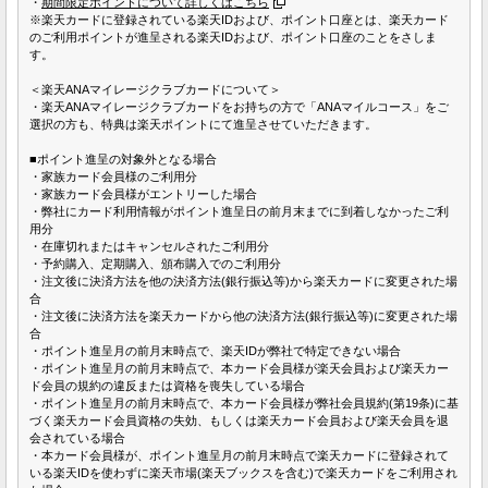
・
期間限定ポイントについて詳しくはこちら
※楽天カードに登録されている楽天IDおよび、ポイント口座とは、楽天カード
のご利用ポイントが進呈される楽天IDおよび、ポイント口座のことをさしま
す。
＜楽天ANAマイレージクラブカードについて＞
・楽天ANAマイレージクラブカードをお持ちの方で「ANAマイルコース」をご
選択の方も、特典は楽天ポイントにて進呈させていただきます。
■ポイント進呈の対象外となる場合
・家族カード会員様のご利用分
・家族カード会員様がエントリーした場合
・弊社にカード利用情報がポイント進呈日の前月末までに到着しなかったご利
用分
・在庫切れまたはキャンセルされたご利用分
・予約購入、定期購入、頒布購入でのご利用分
・注文後に決済方法を他の決済方法(銀行振込等)から楽天カードに変更された場
合
・注文後に決済方法を楽天カードから他の決済方法(銀行振込等)に変更された場
合
・ポイント進呈月の前月末時点で、楽天IDが弊社で特定できない場合
・ポイント進呈月の前月末時点で、本カード会員様が楽天会員および楽天カー
ド会員の規約の違反または資格を喪失している場合
・ポイント進呈月の前月末時点で、本カード会員様が弊社会員規約(第19条)に基
づく楽天カード会員資格の失効、もしくは楽天カード会員および楽天会員を退
会されている場合
・本カード会員様が、ポイント進呈月の前月末時点で楽天カードに登録されて
いる楽天IDを使わずに楽天市場(楽天ブックスを含む)で楽天カードをご利用され