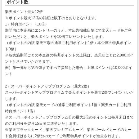
ポイント数
楽天ポイント最大12倍
※ポイント最大12倍の詳細は以下のとおりとなります。
1）特典ポイント（10倍）
期間内に本企画にエントリーのうえ、本広告掲載店舗にて楽天カードをご利
用いただくと、楽天ポイントを10倍プレゼントいたします。
（ポイントの内訳:楽天市場の通常ご利用ポイント1倍＋本企画の特典ポイン
ト9倍）
※各実施期間ごとの本企画の特典ポイントの上限は、楽天IDごとに2,000ポイ
ントとさせていただきます。
例）第一弾から第五弾まですべて参加した場合：上限ポイントは10,000ポイ
ント
2）スーパーポイントアッププログラム（最大2倍）
スーパーポイントアッププログラムで楽天ポイントを最大2倍プレゼントいた
します。
（ポイントの内訳:楽天カードの通常ご利用ポイント1倍＋楽天カードご利用
特典ポイント1倍）
※スーパーポイントアッププログラム分の最大2倍のポイントは毎月末日まで
のご利用分を翌月15日頃に進呈いたします。
※楽天ブラックカード、楽天プレミアムカード、楽天ゴールドカードのカー
ド会員様はさらに2倍分のカードご利用特典ポイントが進呈されます。