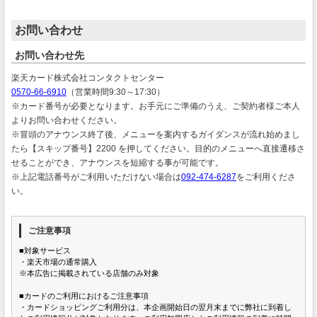
お問い合わせ
お問い合わせ先
楽天カード株式会社コンタクトセンター
0570-66-6910
（営業時間9:30～17:30）
※カード番号が必要となります。お手元にご準備のうえ、ご契約者様ご本人
よりお問い合わせください。
※冒頭のアナウンス終了後、メニューを案内するガイダンスが流れ始めまし
たら【スキップ番号】2200 を押してください。目的のメニューへ直接遷移さ
せることができ、アナウンスを短縮する事が可能です。
※上記電話番号がご利用いただけない場合は
092-474-6287
をご利用くださ
い。
ご注意事項
■対象サービス
・楽天市場の通常購入
※本広告に掲載されている店舗のみ対象
■カードのご利用におけるご注意事項
・カードショッピングご利用分は、本企画開始日の翌月末までに弊社に到着し