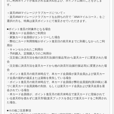
のご利用ポイントが進呈される楽天IDおよび、ポイント口座のことをさしま
す。
＜楽天ANAマイレージクラブカードについて＞
・楽天ANAマイレージクラブカードをお持ちの方で「ANAマイルコース」をご
選択の方も、特典は楽天ポイントにて進呈させていただきます。
■ポイント進呈の対象外となる場合
・家族カード会員様のご利用分
・家族カード会員様がエントリーした場合
・弊社にカード利用情報がポイント進呈日の前月末までに到着しなかったご利
用分
・キャンセルされたご利用分
・予約購入、定期購入でのご利用分
・注文後に決済方法を他の決済方法(銀行振込等)から楽天カードに変更された場
合
・注文後に決済方法を楽天カードから他の決済方法(銀行振込等)に変更された場
合
・ポイント進呈月の前月末時点で、本カード会員様が楽天会員および楽天カー
ド会員の規約の違反または資格を喪失している場合
・ポイント進呈月の前月末時点で、本カード会員様が弊社会員規約(第19条)に基
づく楽天カード会員資格の失効、もしくは楽天カード会員および楽天会員を退
会されている場合
・本カード会員様が、ポイント進呈月の前月末時点で楽天カードに登録されて
いる楽天IDを使わずに楽天市場(楽天ブックスを含む)で楽天カードをご利用され
た場合。
■その他ご注意事項