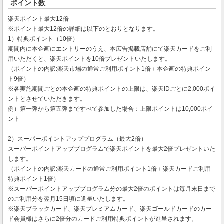
ポイント数
楽天ポイント最大12倍
※ポイント最大12倍の詳細は以下のとおりとなります。
1）特典ポイント（10倍）
期間内に本企画にエントリーのうえ、本広告掲載店舗にて楽天カードをご利
用いただくと、楽天ポイントを10倍プレゼントいたします。
（ポイントの内訳:楽天市場の通常ご利用ポイント1倍＋本企画の特典ポイン
ト9倍）
※各実施期間ごとの本企画の特典ポイントの上限は、楽天IDごとに2,000ポイ
ントとさせていただきます。
例）第一弾から第五弾まですべて参加した場合：上限ポイントは10,000ポイ
ント
2）スーパーポイントアッププログラム（最大2倍）
スーパーポイントアッププログラムで楽天ポイントを最大2倍プレゼントいた
します。
（ポイントの内訳:楽天カードの通常ご利用ポイント1倍＋楽天カードご利用
特典ポイント1倍）
※スーパーポイントアッププログラム分の最大2倍のポイントは毎月末日まで
のご利用分を翌月15日頃に進呈いたします。
※楽天ブラックカード、楽天プレミアムカード、楽天ゴールドカードのカー
ド会員様はさらに2倍分のカードご利用特典ポイントが進呈されます。