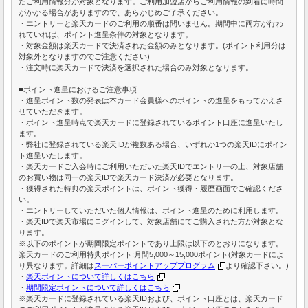
たご利用情報分が対象となります。ご利用加盟店からご利用情報の到着に時間
がかかる場合がありますので、あらかじめご了承ください。
・エントリーと楽天カードのご利用の順番は問いません。期間中に両方が行わ
れていれば、ポイント進呈条件の対象となります。
・対象金額は楽天カードで決済された金額のみとなります。(ポイント利用分は
対象外となりますのでご注意ください)
・注文時に楽天カードで決済を選択された場合のみ対象となります。
■ポイント進呈におけるご注意事項
・進呈ポイント数の発表は本カード会員様へのポイントの進呈をもってかえさ
せていただきます。
・ポイント進呈時点で楽天カードに登録されているポイント口座に進呈いたし
ます。
・弊社に登録されている楽天IDが複数ある場合、いずれか1つの楽天IDにポイン
ト進呈いたします。
・楽天カードご入会時にご利用いただいた楽天IDでエントリーの上、対象店舗
のお買い物は同一の楽天IDで楽天カード決済が必要となります。
・獲得された特典の楽天ポイントは、ポイント獲得・履歴画面でご確認くださ
い。
・エントリーしていただいた個人情報は、ポイント進呈のために利用します。
・楽天IDで楽天市場にログインして、対象店舗にてご購入された方が対象とな
ります。
※以下のポイントが期間限定ポイントであり上限は以下のとおりになります。
楽天カードのご利用特典ポイント:月間5,000～15,000ポイント(対象カードによ
り異なります。詳細は
スーパーポイントアッププログラム
より確認下さい。)
・
楽天ポイントについて詳しくはこちら
・
期間限定ポイントについて詳しくはこちら
※楽天カードに登録されている楽天IDおよび、ポイント口座とは、楽天カード