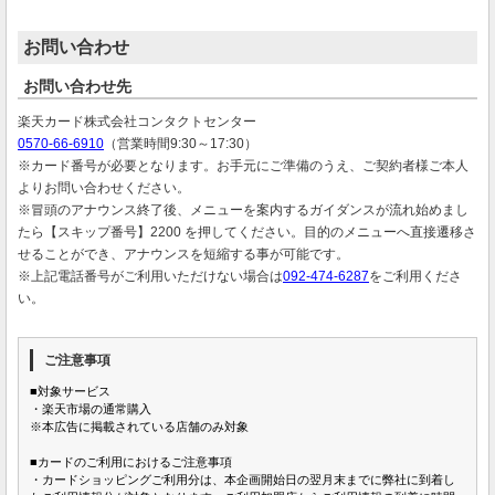
お問い合わせ
お問い合わせ先
楽天カード株式会社コンタクトセンター
0570-66-6910
（営業時間9:30～17:30）
※カード番号が必要となります。お手元にご準備のうえ、ご契約者様ご本人
よりお問い合わせください。
※冒頭のアナウンス終了後、メニューを案内するガイダンスが流れ始めまし
たら【スキップ番号】2200 を押してください。目的のメニューへ直接遷移さ
せることができ、アナウンスを短縮する事が可能です。
※上記電話番号がご利用いただけない場合は
092-474-6287
をご利用くださ
い。
ご注意事項
■対象サービス
・楽天市場の通常購入
※本広告に掲載されている店舗のみ対象
■カードのご利用におけるご注意事項
・カードショッピングご利用分は、本企画開始日の翌月末までに弊社に到着し