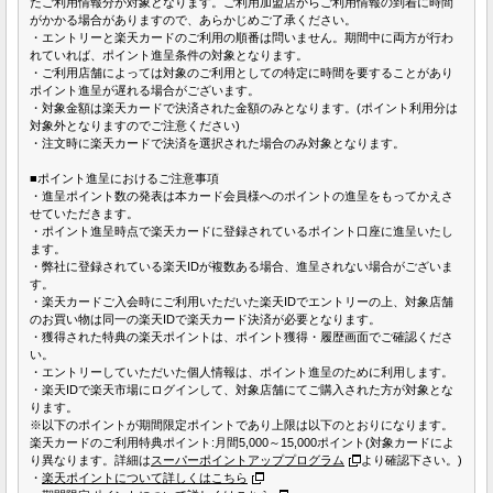
たご利用情報分が対象となります。ご利用加盟店からご利用情報の到着に時間
がかかる場合がありますので、あらかじめご了承ください。
・エントリーと楽天カードのご利用の順番は問いません。期間中に両方が行わ
れていれば、ポイント進呈条件の対象となります。
・ご利用店舗によっては対象のご利用としての特定に時間を要することがあり
ポイント進呈が遅れる場合がございます。
・対象金額は楽天カードで決済された金額のみとなります。(ポイント利用分は
対象外となりますのでご注意ください)
・注文時に楽天カードで決済を選択された場合のみ対象となります。
■ポイント進呈におけるご注意事項
・進呈ポイント数の発表は本カード会員様へのポイントの進呈をもってかえさ
せていただきます。
・ポイント進呈時点で楽天カードに登録されているポイント口座に進呈いたし
ます。
・弊社に登録されている楽天IDが複数ある場合、進呈されない場合がございま
す。
・楽天カードご入会時にご利用いただいた楽天IDでエントリーの上、対象店舗
のお買い物は同一の楽天IDで楽天カード決済が必要となります。
・獲得された特典の楽天ポイントは、ポイント獲得・履歴画面でご確認くださ
い。
・エントリーしていただいた個人情報は、ポイント進呈のために利用します。
・楽天IDで楽天市場にログインして、対象店舗にてご購入された方が対象とな
ります。
※以下のポイントが期間限定ポイントであり上限は以下のとおりになります。
楽天カードのご利用特典ポイント:月間5,000～15,000ポイント(対象カードによ
り異なります。詳細は
スーパーポイントアッププログラム
より確認下さい。)
・
楽天ポイントについて詳しくはこちら