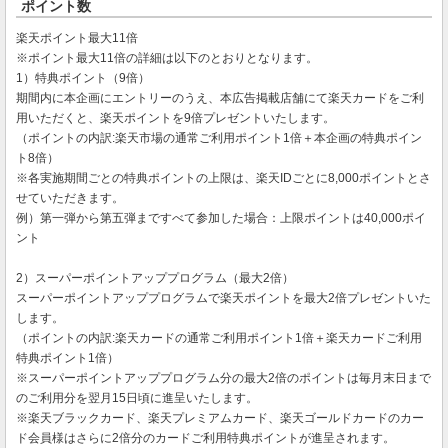
ポイント数
楽天ポイント最大11倍
※ポイント最大11倍の詳細は以下のとおりとなります。
1）特典ポイント（9倍）
期間内に本企画にエントリーのうえ、本広告掲載店舗にて楽天カードをご利
用いただくと、楽天ポイントを9倍プレゼントいたします。
（ポイントの内訳:楽天市場の通常ご利用ポイント1倍＋本企画の特典ポイン
ト8倍）
※各実施期間ごとの特典ポイントの上限は、楽天IDごとに8,000ポイントとさ
せていただきます。
例）第一弾から第五弾まですべて参加した場合：上限ポイントは40,000ポイ
ント
2）スーパーポイントアッププログラム（最大2倍）
スーパーポイントアッププログラムで楽天ポイントを最大2倍プレゼントいた
します。
（ポイントの内訳:楽天カードの通常ご利用ポイント1倍＋楽天カードご利用
特典ポイント1倍）
※スーパーポイントアッププログラム分の最大2倍のポイントは毎月末日まで
のご利用分を翌月15日頃に進呈いたします。
※楽天ブラックカード、楽天プレミアムカード、楽天ゴールドカードのカー
ド会員様はさらに2倍分のカードご利用特典ポイントが進呈されます。