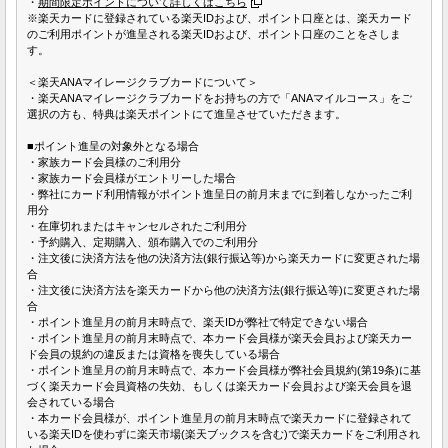
・
期間限定ポイントについて詳しくはこちら
※楽天カードに登録されている楽天IDおよび、ポイント口座とは、楽天カード
のご利用ポイントが進呈される楽天IDおよび、ポイント口座のことをさしま
す。
＜楽天ANAマイレージクラブカードについて＞
・楽天ANAマイレージクラブカードをお持ちの方で「ANAマイルコース」をご
選択の方も、特典は楽天ポイントにて進呈させていただきます。
■ポイント進呈の対象外となる場合
・家族カード会員様のご利用分
・家族カード会員様がエントリーした場合
・弊社にカード利用情報がポイント進呈日の前月末までに到着しなかったご利
用分
・在庫切れまたはキャンセルされたご利用分
・予約購入、定期購入、頒布購入でのご利用分
・注文後に決済方法を他の決済方法(銀行振込等)から楽天カードに変更された場
合
・注文後に決済方法を楽天カードから他の決済方法(銀行振込等)に変更された場
合
・ポイント進呈月の前月末時点で、楽天IDが弊社で特定できない場合
・ポイント進呈月の前月末時点で、本カード会員様が楽天会員および楽天カー
ド会員の規約の違反または資格を喪失している場合
・ポイント進呈月の前月末時点で、本カード会員様が弊社会員規約(第19条)に基
づく楽天カード会員資格の失効、もしくは楽天カード会員および楽天会員を退
会されている場合
・本カード会員様が、ポイント進呈月の前月末時点で楽天カードに登録されて
いる楽天IDを使わずに楽天市場(楽天ブックスを含む)で楽天カードをご利用され