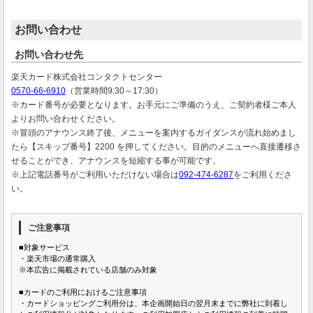
お問い合わせ
お問い合わせ先
楽天カード株式会社コンタクトセンター
0570-66-6910
（営業時間9:30～17:30）
※カード番号が必要となります。お手元にご準備のうえ、ご契約者様ご本人
よりお問い合わせください。
※冒頭のアナウンス終了後、メニューを案内するガイダンスが流れ始めまし
たら【スキップ番号】2200 を押してください。目的のメニューへ直接遷移さ
せることができ、アナウンスを短縮する事が可能です。
※上記電話番号がご利用いただけない場合は
092-474-6287
をご利用くださ
い。
ご注意事項
■対象サービス
・楽天市場の通常購入
※本広告に掲載されている店舗のみ対象
■カードのご利用におけるご注意事項
・カードショッピングご利用分は、本企画開始日の翌月末までに弊社に到着し