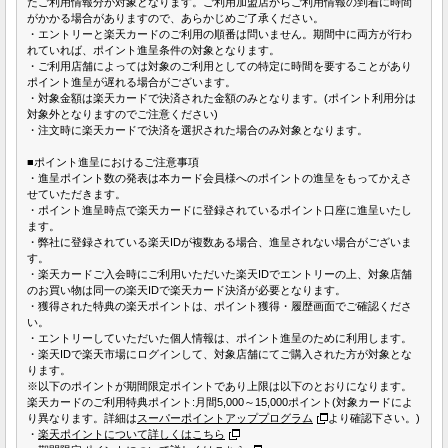
たご利用情報分が対象となります。ご利用加盟店からご利用情報の到着に時間
がかかる場合がありますので、あらかじめご了承ください。
・エントリーと楽天カードのご利用の順番は問いません。期間中に両方が行わ
れていれば、ポイント進呈条件の対象となります。
・ご利用店舗によっては対象のご利用としての特定に時間を要することがあり
ポイント進呈が遅れる場合がございます。
・対象金額は楽天カードで決済された金額のみとなります。(ポイント利用分は
対象外となりますのでご注意ください)
・注文時に楽天カードで決済を選択された場合のみ対象となります。
■ポイント進呈におけるご注意事項
・進呈ポイント数の発表は本カード会員様へのポイントの進呈をもってかえさ
せていただきます。
・ポイント進呈時点で楽天カードに登録されているポイント口座に進呈いたし
ます。
・弊社に登録されている楽天IDが複数ある場合、進呈されない場合がございま
す。
・楽天カードご入会時にご利用いただいた楽天IDでエントリーの上、対象店舗
のお買い物は同一の楽天IDで楽天カード決済が必要となります。
・獲得された特典の楽天ポイントは、ポイント獲得・履歴画面でご確認くださ
い。
・エントリーしていただいた個人情報は、ポイント進呈のために利用します。
・楽天IDで楽天市場にログインして、対象店舗にてご購入された方が対象とな
ります。
※以下のポイントが期間限定ポイントであり上限は以下のとおりになります。
楽天カードのご利用特典ポイント:月間5,000～15,000ポイント(対象カードによ
り異なります。詳細は
スーパーポイントアッププログラム
より確認下さい。)
・
楽天ポイントについて詳しくはこちら