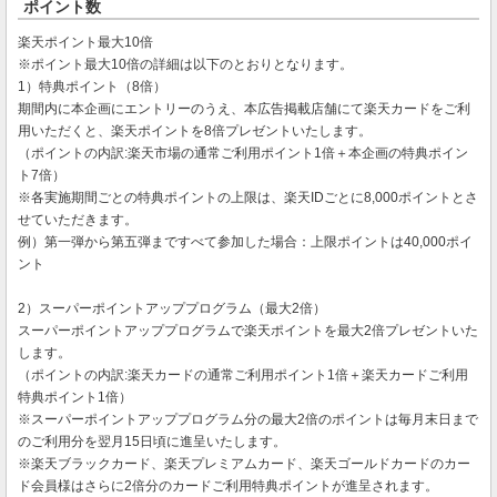
ポイント数
楽天ポイント最大10倍
※ポイント最大10倍の詳細は以下のとおりとなります。
1）特典ポイント（8倍）
期間内に本企画にエントリーのうえ、本広告掲載店舗にて楽天カードをご利
用いただくと、楽天ポイントを8倍プレゼントいたします。
（ポイントの内訳:楽天市場の通常ご利用ポイント1倍＋本企画の特典ポイン
ト7倍）
※各実施期間ごとの特典ポイントの上限は、楽天IDごとに8,000ポイントとさ
せていただきます。
例）第一弾から第五弾まですべて参加した場合：上限ポイントは40,000ポイ
ント
2）スーパーポイントアッププログラム（最大2倍）
スーパーポイントアッププログラムで楽天ポイントを最大2倍プレゼントいた
します。
（ポイントの内訳:楽天カードの通常ご利用ポイント1倍＋楽天カードご利用
特典ポイント1倍）
※スーパーポイントアッププログラム分の最大2倍のポイントは毎月末日まで
のご利用分を翌月15日頃に進呈いたします。
※楽天ブラックカード、楽天プレミアムカード、楽天ゴールドカードのカー
ド会員様はさらに2倍分のカードご利用特典ポイントが進呈されます。