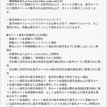
・
期間限定ポイントについて詳しくはこちら
※楽天カードに登録されている楽天IDおよび、ポイント口座とは、楽天カード
のご利用ポイントが進呈される楽天IDおよび、ポイント口座のことをさしま
す。
＜楽天ANAマイレージクラブカードについて＞
・楽天ANAマイレージクラブカードをお持ちの方で「ANAマイルコース」をご
選択の方も、特典は楽天ポイントにて進呈させていただきます。
■ポイント進呈の対象外となる場合
・家族カード会員様のご利用分
・家族カード会員様がエントリーした場合
・弊社にカード利用情報がポイント進呈日の前月末までに到着しなかったご利
用分
・在庫切れまたはキャンセルされたご利用分
・予約購入、定期購入、頒布購入でのご利用分
・注文後に決済方法を他の決済方法(銀行振込等)から楽天カードに変更された場
合
・注文後に決済方法を楽天カードから他の決済方法(銀行振込等)に変更された場
合
・ポイント進呈月の前月末時点で、楽天IDが弊社で特定できない場合
・ポイント進呈月の前月末時点で、本カード会員様が楽天会員および楽天カー
ド会員の規約の違反または資格を喪失している場合
・ポイント進呈月の前月末時点で、本カード会員様が弊社会員規約(第19条)に基
づく楽天カード会員資格の失効、もしくは楽天カード会員および楽天会員を退
会されている場合
・本カード会員様が、ポイント進呈月の前月末時点で楽天カードに登録されて
いる楽天IDを使わずに楽天市場(楽天ブックスを含む)で楽天カードをご利用され