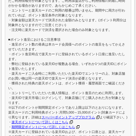
たご利用情報分が対象となります。ご利用加盟店からご利用情報の到着に時間
がかかる場合がありますので、あらかじめご了承ください。
・エントリーと楽天カードのご利用の順番は問いません。期間中に両方が行わ
れていれば、ポイント進呈条件の対象となります。
・対象金額は楽天カードで決済された金額のみとなります。(ポイント利用分は
対象外となりますのでご注意ください)
・注文時に楽天カードで決済を選択された場合のみ対象となります。
■ポイント進呈におけるご注意事項
・進呈ポイント数の発表は本カード会員様へのポイントの進呈をもってかえさ
せていただきます。
・ポイント進呈時点で楽天カードに登録されているポイント口座に進呈いたし
ます。
・弊社に登録されている楽天IDが複数ある場合、いずれか1つの楽天IDにポイン
ト進呈いたします。
・楽天カードご入会時にご利用いただいた楽天IDでエントリーの上、対象店舗
のお買い物は同一の楽天IDで楽天カード決済が必要となります。
・獲得された特典の楽天ポイントは、ポイント獲得・履歴画面でご確認くださ
い。
・エントリーしていただいた個人情報は、ポイント進呈のために利用します。
・楽天IDで楽天市場にログインして、対象店舗にてご購入された方が対象とな
ります。
※以下のポイントが期間限定ポイントであり上限は以下のとおりになります。
楽天カードのご利用特典ポイント:月間5,000～15,000ポイント(対象カードによ
り異なります。詳細は
スーパーポイントアッププログラム
より確認下さい。)
・
楽天ポイントについて詳しくはこちら
・
期間限定ポイントについて詳しくはこちら
※楽天カードに登録されている楽天IDおよび、ポイント口座とは、楽天カード