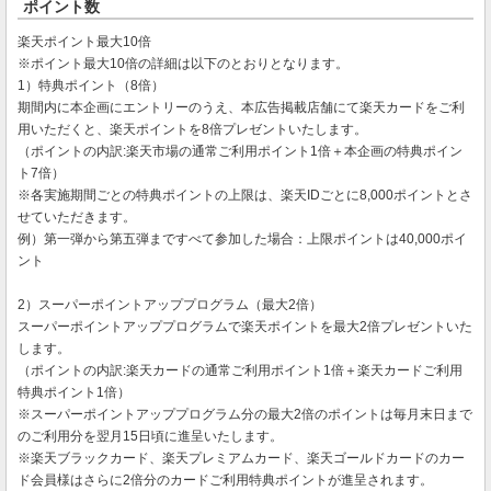
ポイント数
楽天ポイント最大10倍
※ポイント最大10倍の詳細は以下のとおりとなります。
1）特典ポイント（8倍）
期間内に本企画にエントリーのうえ、本広告掲載店舗にて楽天カードをご利
用いただくと、楽天ポイントを8倍プレゼントいたします。
（ポイントの内訳:楽天市場の通常ご利用ポイント1倍＋本企画の特典ポイン
ト7倍）
※各実施期間ごとの特典ポイントの上限は、楽天IDごとに8,000ポイントとさ
せていただきます。
例）第一弾から第五弾まですべて参加した場合：上限ポイントは40,000ポイ
ント
2）スーパーポイントアッププログラム（最大2倍）
スーパーポイントアッププログラムで楽天ポイントを最大2倍プレゼントいた
します。
（ポイントの内訳:楽天カードの通常ご利用ポイント1倍＋楽天カードご利用
特典ポイント1倍）
※スーパーポイントアッププログラム分の最大2倍のポイントは毎月末日まで
のご利用分を翌月15日頃に進呈いたします。
※楽天ブラックカード、楽天プレミアムカード、楽天ゴールドカードのカー
ド会員様はさらに2倍分のカードご利用特典ポイントが進呈されます。