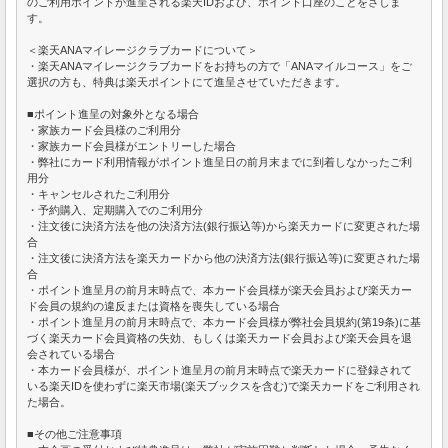
のご利用ポイントが進呈される楽天IDおよび、ポイント口座のことをさしま
す。
＜楽天ANAマイレージクラブカードについて＞
・楽天ANAマイレージクラブカードをお持ちの方で「ANAマイルコース」をご
選択の方も、特典は楽天ポイントにて進呈させていただきます。
■ポイント進呈の対象外となる場合
・家族カード会員様のご利用分
・家族カード会員様がエントリーした場合
・弊社にカード利用情報がポイント進呈日の前月末までに到着しなかったご利
用分
・キャンセルされたご利用分
・予約購入、定期購入でのご利用分
・注文後に決済方法を他の決済方法(銀行振込等)から楽天カードに変更された場
合
・注文後に決済方法を楽天カードから他の決済方法(銀行振込等)に変更された場
合
・ポイント進呈月の前月末時点で、本カード会員様が楽天会員および楽天カー
ド会員の規約の違反または資格を喪失している場合
・ポイント進呈月の前月末時点で、本カード会員様が弊社会員規約(第19条)に基
づく楽天カード会員資格の失効、もしくは楽天カード会員および楽天会員を退
会されている場合
・本カード会員様が、ポイント進呈月の前月末時点で楽天カードに登録されて
いる楽天IDを使わずに楽天市場(楽天ブックスを含む)で楽天カードをご利用され
た場合。
■その他ご注意事項