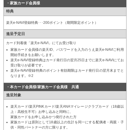
・家族カード会員様
特典
楽天e-NAVI登録特典･･･200ポイント（期間限定ポイント）
進呈予定日
カード到着後「楽天e-NAVI」にてお受け取り
家族カード会員様の楽天ID、パスワードを入力のうえ楽天e-NAVIご利用
開始手続きをお願いします。
楽天e-NAVI登録特典はカード発行日の翌月25日までに楽天e-NAVIにてお
受け取りが必要です。
楽天e-NAVI登録特典のポイント有効期限はカード発行日の翌月末までと
なります。※2
・本カード会員様/家族カード会員様 共通
進呈対象
楽天カード/楽天PINKカード/楽天ANAマイレージクラブカード（18歳以
上：高校生不可）お申し込みと同時に、
家族カードをお申し込みかつ発行された方
家族カードは原則として18歳以上の生計を同一にする配偶者・両親・子
供・同性パートナーの方に限ります。