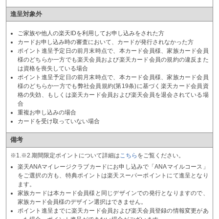
進呈対象外
ご家族や他人の楽天IDを利用してお申し込みをされた方
カードお申し込み時の審査において、カードが発行されなかった方
ポイント進呈予定日の前月末時点で、本カード会員様、家族カード会員
様のどちらか一方でも楽天会員および楽天カード会員の規約の違反また
は資格を喪失している場合
ポイント進呈予定日の前月末時点で、本カード会員様、家族カード会員
様のどちらか一方でも弊社会員規約(第19条)に基づく楽天カード会員資
格の失効、もしくは楽天カード会員および楽天会員を退会されている場
合
重複お申し込みの場合
カードを受け取っていない場合
備考
※1.※2.期間限定ポイントについて詳細は
こちら
をご覧ください。
楽天ANAマイレージクラブカードにお申し込みで「ANAマイルコース」
をご選択の方も、特典ポイントは楽天スーパーポイントにて進呈となり
ます。
家族カードは本カード会員様と同じデザインでの発行となりますので、
家族カード会員様のデザイン選択はできません。
ポイント進呈までに楽天カード会員および楽天会員登録の情報変更があ