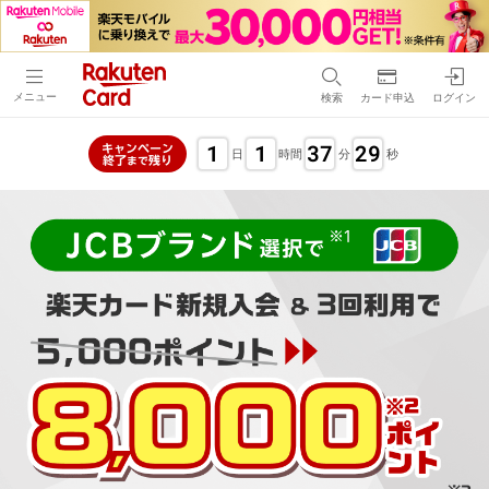
メニュー
検索
カード申込
ログイン
1
1
37
28
キャンペーン
日
時間
分
秒
終了
残り
まで