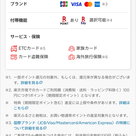
ブランド
※3
あり
選択可能
付帯機能
※4
サービス・保険
ETCカード
家族カード
※5
カード盗難保険
海外旅行保険
※6
一部ポイント還元の対象外、もしくは、還元率が異なる場合がございま
す。
詳細を見る
楽天市場でのカードご利用額（消費税・送料・ラッピング料除く）100
円につき1ポイント（期間限定ポイント）となります。
特典（期間限定ポイント含む）進呈には上限や条件があります。
詳細は
こちら
楽天ふるさと納税は、お買い物通常ポイントの進呈対象外となります。
国際ブランド（JCB/Visa/Mastercard/American Express）の特徴に
ついて詳細を見る
ご希望でEdy機能をつける場合には、別途発行手数料330円（税込み）