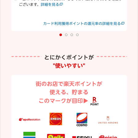
ございます。
詳細を見る
合
む
楽
見る
カード利用獲得ポイントの還元率の詳細を見る
り
とにかくポイントが
"使いやすい"
街のお店で楽天ポイントが
使える、貯まる
このマークが目印▶