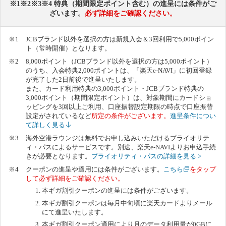
※1※2※3※4 特典（期間限定ポイント含む）の進呈には条件がご
ざいます。
必ず詳細をご確認ください。
JCBブランド以外を選択の方は新規入会＆3回利用で5,000ポイン
ト（常時開催）となります。
8,000ポイント（JCBブランド以外を選択の方は5,000ポイント）
のうち、入会特典2,000ポイントは、「楽天e-NAVI」に初回登録
が完了した2日前後で進呈いたします。
また、カード利用特典の3,000ポイント・JCBブランド特典の
3,000ポイント（期間限定ポイント）は、対象期間にカードショ
ッピングを3回以上ご利用、口座振替設定期限の時点で口座振替
設定がされているなど
所定の条件がございます。
進呈条件につい
て詳しく見る
海外空港ラウンジは無料でお申し込みいただけるプライオリテ
ィ・パスによるサービスです。別途、楽天e-NAVIよりお申込手続
きが必要となります。
プライオリティ・パスの詳細を見る >
クーポンの進呈や適用には条件がございます。
こちら
を
タップ
して必ず詳細をご確認ください。
本ギガ割引クーポンの進呈には条件がございます。
本ギガ割引クーポンは毎月中旬頃に楽天カードよりメール
にて進呈いたします。
本ギガ割引クーポン適用により月のデータ利用量が0GBに