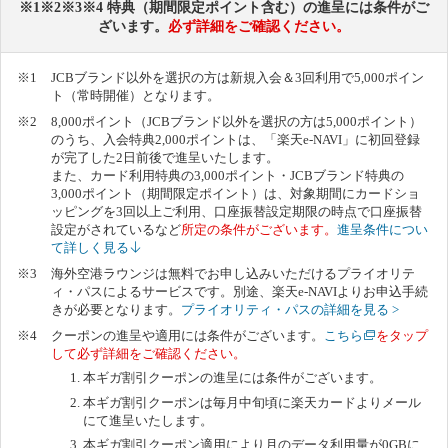
※1※2※3※4 特典（期間限定ポイント含む）の進呈には条件がご
ざいます。
必ず詳細をご確認ください。
JCBブランド以外を選択の方は新規入会＆3回利用で5,000ポイン
ト（常時開催）となります。
8,000ポイント（JCBブランド以外を選択の方は5,000ポイント）
のうち、入会特典2,000ポイントは、「楽天e-NAVI」に初回登録
が完了した2日前後で進呈いたします。
また、カード利用特典の3,000ポイント・JCBブランド特典の
3,000ポイント（期間限定ポイント）は、対象期間にカードショ
ッピングを3回以上ご利用、口座振替設定期限の時点で口座振替
設定がされているなど
所定の条件がございます。
進呈条件につい
て詳しく見る
海外空港ラウンジは無料でお申し込みいただけるプライオリテ
ィ・パスによるサービスです。別途、楽天e-NAVIよりお申込手続
きが必要となります。
プライオリティ・パスの詳細を見る >
クーポンの進呈や適用には条件がございます。
こちら
を
タップ
して必ず詳細をご確認ください。
本ギガ割引クーポンの進呈には条件がございます。
本ギガ割引クーポンは毎月中旬頃に楽天カードよりメール
にて進呈いたします。
本ギガ割引クーポン適用により月のデータ利用量が0GBに