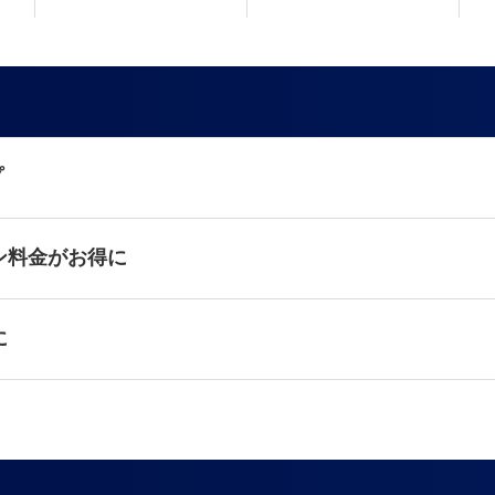
プ
ン料金がお得に
に