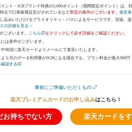
0ポイント・JCBブランド特典の3,000ポイント（期間限定ポイント）は
時点で口座振替設定がされているなど
所定の条件がございます。
進呈条
し込みいただけるプライオリティ・パスによるサービスです。別途、楽天e
スの詳細を見る >
がございます。
こちら
を
クリック
して必ず詳細をご確認ください。
呈には条件がございます。
月中旬頃に楽天カードよりメールにて進呈いたします。
より月のデータ利用量が0GBになる場合でも、プラン料金が最大980円（
を確認する
事前にご準備いただくもの
楽天プレミアムカードのお申し込み
はこちら！
だお持ちでない方
楽天カードを