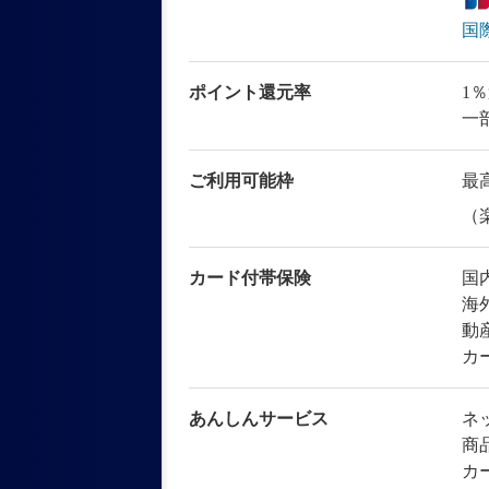
国
ポイント還元率
1
一
ご利用可能枠
最高
（
カード付帯保険
国
海
動
カ
あんしんサービス
ネ
商
カ