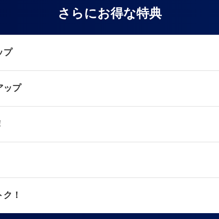
さらにお得な特典
ップ
アップ
！
トク！