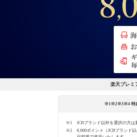
楽天プレミ
※1※2※3※4
JCBブランド以外を選択の方は
8,000ポイント（JCBブラン
日前後で進呈いたします。