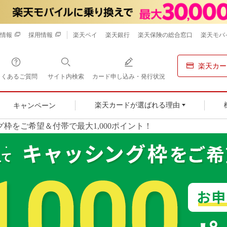
情報
採用情報
楽天ペイ
楽天銀行
楽天保険の総合窓口
楽天モバ
楽天カー
よくあるご質問
サイト内検索
カード申し込み・発行状況
キャンペーン
楽天カードが選ばれる理由
枠をご希望＆付帯で最大1,000ポイント！