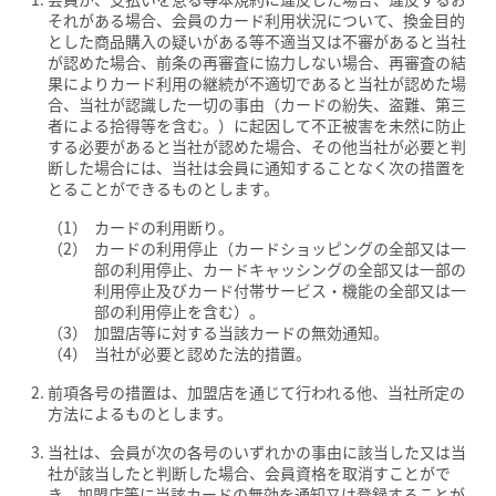
それがある場合、会員のカード利用状況について、換金目的
とした商品購入の疑いがある等不適当又は不審があると当社
が認めた場合、前条の再審査に協力しない場合、再審査の結
果によりカード利用の継続が不適切であると当社が認めた場
合、当社が認識した一切の事由（カードの紛失、盗難、第三
者による拾得等を含む。）に起因して不正被害を未然に防止
する必要があると当社が認めた場合、その他当社が必要と判
断した場合には、当社は会員に通知することなく次の措置を
とることができるものとします。
カードの利用断り。
カードの利用停止（カードショッピングの全部又は一
部の利用停止、カードキャッシングの全部又は一部の
利用停止及びカード付帯サービス・機能の全部又は一
部の利用停止を含む）。
加盟店等に対する当該カードの無効通知。
当社が必要と認めた法的措置。
前項各号の措置は、加盟店を通じて行われる他、当社所定の
方法によるものとします。
当社は、会員が次の各号のいずれかの事由に該当した又は当
社が該当したと判断した場合、会員資格を取消すことがで
き、加盟店等に当該カードの無効を通知又は登録することが