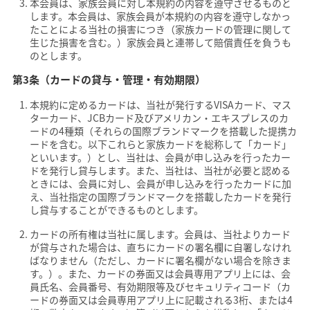
本会員は、家族会員に対し本規約の内容を遵守させるものと
します。本会員は、家族会員が本規約の内容を遵守しなかっ
たことによる当社の損害につき（家族カードの管理に関して
生じた損害を含む。）家族会員と連帯して賠償責任を負うも
のとします。
第3条（カードの貸与・管理・有効期限）
本規約に定めるカードは、当社が発行するVISAカード、マス
ターカード、JCBカード及びアメリカン・エキスプレスのカ
ードの4種類（それらの国際ブランドマークを搭載した提携カ
ードを含む。以下これらと家族カードを総称して「カード」
といいます。）とし、当社は、会員が申し込みを行ったカー
ドを発行し貸与します。また、当社は、当社が必要と認める
ときには、会員に対し、会員が申し込みを行ったカードに加
え、当社指定の国際ブランドマークを搭載したカードを発行
し貸与することができるものとします。
カードの所有権は当社に属します。会員は、当社よりカード
が貸与された場合は、直ちにカードの署名欄に自署しなけれ
ばなりません（ただし、カードに署名欄がない場合を除きま
す。）。また、カードの券面又は会員専用アプリ上には、会
員氏名、会員番号、有効期限等及びセキュリティコード（カ
ードの券面又は会員専用アプリ上に記載される3桁、または4