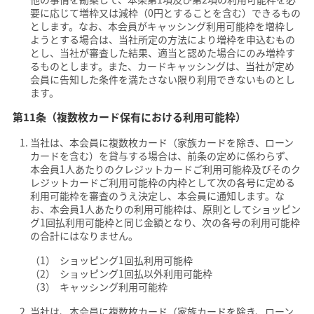
要に応じて増枠又は減枠（0円とすることを含む）できるもの
とします。なお、本会員がキャッシング利用可能枠を増枠し
ようとする場合は、当社所定の方法により増枠を申込むもの
とし、当社が審査した結果、適当と認めた場合にのみ増枠す
るものとします。また、カードキャッシングは、当社が定め
会員に告知した条件を満たさない限り利用できないものとし
ます。
第11条（複数枚カード保有における利用可能枠）
当社は、本会員に複数枚カード（家族カードを除き、ローン
カードを含む）を貸与する場合は、前条の定めに係わらず、
本会員1人あたりのクレジットカードご利用可能枠及びそのク
レジットカードご利用可能枠の内枠として次の各号に定める
利用可能枠を審査のうえ決定し、本会員に通知します。な
お、本会員1人あたりの利用可能枠は、原則としてショッピン
グ1回払利用可能枠と同じ金額となり、次の各号の利用可能枠
の合計にはなりません。
ショッピング1回払利用可能枠
ショッピング1回払以外利用可能枠
キャッシング利用可能枠
当社は、本会員に複数枚カード（家族カードを除き、ローン