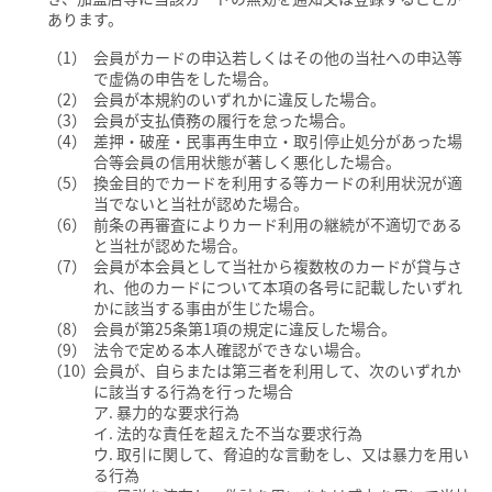
あります。
会員がカードの申込若しくはその他の当社への申込等
で虚偽の申告をした場合。
会員が本規約のいずれかに違反した場合。
会員が支払債務の履行を怠った場合。
差押・破産・民事再生申立・取引停止処分があった場
合等会員の信用状態が著しく悪化した場合。
換金目的でカードを利用する等カードの利用状況が適
当でないと当社が認めた場合。
前条の再審査によりカード利用の継続が不適切である
と当社が認めた場合。
会員が本会員として当社から複数枚のカードが貸与さ
れ、他のカードについて本項の各号に記載したいずれ
かに該当する事由が生じた場合。
会員が第25条第1項の規定に違反した場合。
法令で定める本人確認ができない場合。
会員が、自らまたは第三者を利用して、次のいずれか
に該当する行為を行った場合
ア. 暴力的な要求行為
イ. 法的な責任を超えた不当な要求行為
ウ. 取引に関して、脅迫的な言動をし、又は暴力を用い
る行為