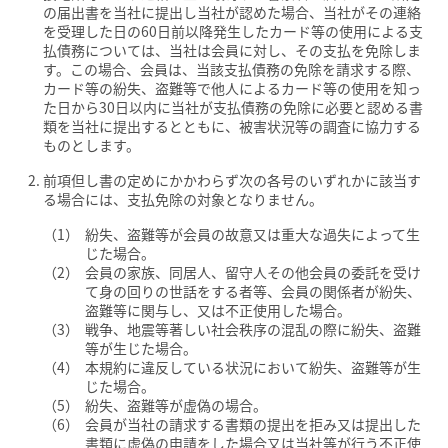
の届出書を当社に提出し当社が認めた場合、当社がその連絡
を受理した日の60日前以降発生したカード等の使用による支
払債務については、当社は会員に対し、その支払を免除しま
す。この場合、会員は、当該支払債務の免除を請求する際、
カード等の紛失、盗難等で他人によるカード等の使用を知っ
た日から30日以内に当社が支払債務の免除に必要と認める書
類を当社に提出するとともに、被害状況等の調査に協力する
ものとします。
前項但し書の定めにかかわらず次の各号のいずれかに該当す
る場合には、支払免除の対象となりません。
紛失、盗難等が会員の故意又は重大な過失によって生
じた場合。
会員の家族、同居人、留守人その他会員の委託を受け
て身の回りの世話をする者等、会員の関係者が紛失、
盗難等に関与し、又は不正使用した場合。
戦争、地震等著しい社会秩序の混乱の際に紛失、盗難
等が生じた場合。
本規約に違反している状況において紛失、盗難等が生
じた場合。
紛失、盗難等が虚偽の場合。
会員が当社の請求する書類の提出を拒み又は提出した
書類に虚偽の申請をした場合又は当社等が行う不正使