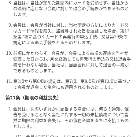
当社は、当社が定めた期間内にカードを受領せず、当社から
の連絡に応じない会員に対して退会の手続きができるものと
します。
会員は、会員が当社に対し、当社所定の方法によりカード又
はカード情報を紛失、盗難等された旨を連絡した場合、第17
条第7項に基づくカードの再発行の申込手続、又は第20条の
規定による退会手続をとるものとします。
前項にかかわらず、会員が、会員による前項の連絡を当社が
受理した日から1ヶ月を経過しても再発行の申込み又は退会手
続を行わない場合、当社は、当該会員に対して退会の手続が
できるものとします。
第2項から第6項の規定は、第7項、第8項及び第10項に基づい
て会員が退会した場合にも適用されるものとします。
第21条（期限の利益喪失）
会員は、次のいずれかに該当する場合には、何らの通知、催
告を受けることなく当社に対する一切の未払債務について当
然に期限の利益を喪失し、その債務全額を直ちに支払うもの
とします。
会員が1回払のカードショッピング又はカードキャッシ