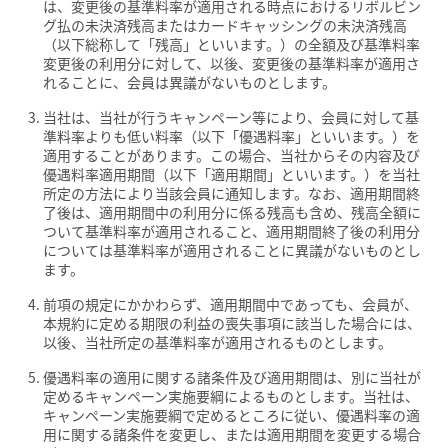
は、変更後の基準料率が適用される時点におけるリボルビン
グ払の未決済残高またはカードキャッシングの未決済残高
（以下総称して「残高」といいます。）の全額及び基準料率
変更後の利用分に対して、以後、変更後の基準料率が適用さ
れることに、会員は異議がないものとします。
当社は、当社が行うキャンペーン等により、会員に対して基
準料率よりも低い料率（以下「優遇料率」といいます。）を
適用することがあります。この場合、当社からその内容及び
優遇料率適用期間（以下「適用期間」といいます。）を当社
所定の方法により当該会員に通知します。なお、適用期間終
了後は、適用期間中の利用分に係る残高も含め、残高全額に
ついて基準料率が適用されること、適用期間終了後の利用分
については基準料率が適用されることに異議がないものとし
ます。
前項の規定にかかわらず、適用期間中であっても、会員が、
本規約に定める期限の利益の喪失事項に該当した場合には、
以後、当社所定の基準料率が適用されるものとします。
優遇料率の適用に関する諸条件及び適用期間は、別に当社が
定めるキャンペーン実施要綱によるものとします。当社は、
キャンペーン実施要綱で定めるところに従い、優遇料率の適
用に関する諸条件を変更し、または適用期間を変更する場合