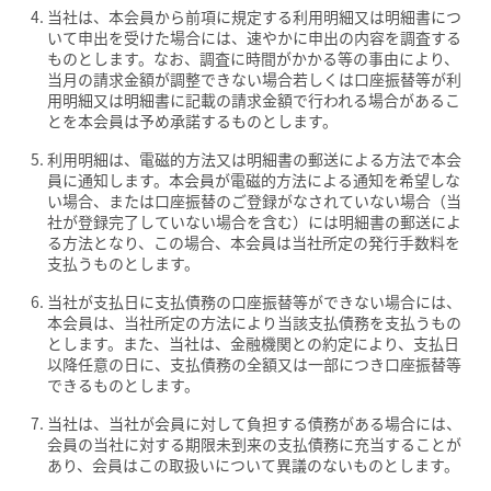
当社は、本会員から前項に規定する利用明細又は明細書につ
いて申出を受けた場合には、速やかに申出の内容を調査する
ものとします。なお、調査に時間がかかる等の事由により、
当月の請求金額が調整できない場合若しくは口座振替等が利
用明細又は明細書に記載の請求金額で行われる場合があるこ
とを本会員は予め承諾するものとします。
利用明細は、電磁的方法又は明細書の郵送による方法で本会
員に通知します。本会員が電磁的方法による通知を希望しな
い場合、または口座振替のご登録がなされていない場合（当
社が登録完了していない場合を含む）には明細書の郵送によ
る方法となり、この場合、本会員は当社所定の発行手数料を
支払うものとします。
当社が支払日に支払債務の口座振替等ができない場合には、
本会員は、当社所定の方法により当該支払債務を支払うもの
とします。また、当社は、金融機関との約定により、支払日
以降任意の日に、支払債務の全額又は一部につき口座振替等
できるものとします。
当社は、当社が会員に対して負担する債務がある場合には、
会員の当社に対する期限未到来の支払債務に充当することが
あり、会員はこの取扱いについて異議のないものとします。