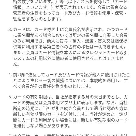
桁の数字をいいます。）等（以下これらを総称して「カード
情報」といいます。）が表示されています。会員は善良なる
管理者の注意をもってカード及びカード情報を使用・保管・
管理をするものとします。
カードは、カード券面上に会員氏名が表示され、かつカード
に署名欄がある場合においては所定の署名欄に自署した会員
のみが利用でき、他人に貸与・預入・譲渡・質入又は担保提
供等に利用する等第三者への占有の移転は一切できません。
また、会員はカード情報を本人によるクレジットカード取引
システムの利用以外に他の者に使用させることはできませ
ん。
前2項に違反してカード及びカード情報が他人に使用されたこ
とにより生じる一切の債務については、本規約を適用し、す
べて会員がその責任を負うものとします。
カードの有効期限は、当社が指定する月の末日までとし、カ
ードの券面又は会員専用アプリ上に表示します。なお、当社
所定の時期に、当社が引き続き会員として適当と認めた方に
新しい有効期限のカードを送付します。当社が定めた一定期
間にカードの利用がない場合には、新しい有効期限のカード
を送付しない場合があります。
本会員は、カード受領後速やかに当社所定の方法により当社