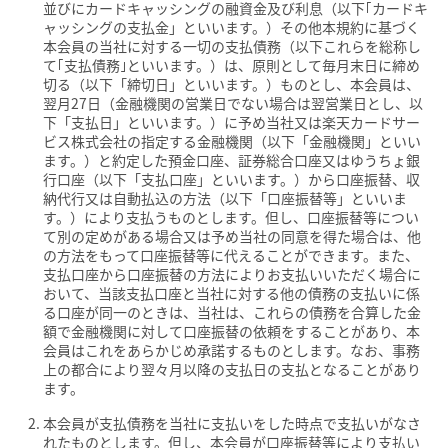
並びにカードキャッシングの融資金及び利息（以下｢カードキ
ャッシングの支払金」といいます。）その他本規約に基づく
本会員の当社に対する一切の支払債務（以下これらを総称し
て｢支払債務｣といいます。）は、原則として毎月末日に締め
切る（以下「締切日」といいます。）ものとし、本会員は、
翌月27日（金融機関の営業日でない場合は翌営業日とし、以
下「支払日」といいます。）に予め当社又は楽天カードサー
ビス株式会社の指定する金融機関（以下「金融機関」といい
ます。）と約定した預金口座、証券総合口座又はゆうちょ銀
行口座（以下「支払口座」といいます。）から口座振替、収
納代行又は自動払込の方法（以下「口座振替等」といいま
す。）により支払うものとします。但し、口座振替等につい
て別の定めがある場合又は予め当社の同意を得た場合は、他
の方法をもって口座振替等に代えることができます。また、
支払口座から口座振替の方法によりお支払いいただく場合に
おいて、当該支払口座と当社に対する他の債務の支払いに係
る口座が同一のときは、当社は、これらの債務を合算した金
額で金融機関に対して口座振替の依頼をすることがあり、本
会員はこれをあらかじめ承諾するものとします。なお、事務
上の都合により翌々月以降の支払日の支払となることがあり
ます。
本会員が支払債務を当社に支払いをした時点で支払いがなさ
れたものとします。但し、本会員が口座振替等により支払い