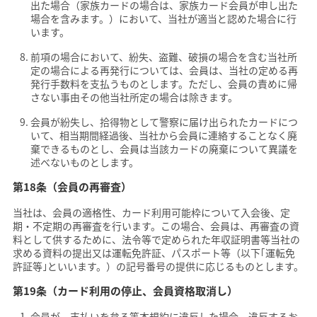
出た場合（家族カードの場合は、家族カード会員が申し出た
場合を含みます。）において、当社が適当と認めた場合に行
います。
前項の場合において、紛失、盗難、破損の場合を含む当社所
定の場合による再発行については、会員は、当社の定める再
発行手数料を支払うものとします。ただし、会員の責めに帰
さない事由その他当社所定の場合は除きます。
会員が紛失し、拾得物として警察に届け出られたカードにつ
いて、相当期間経過後、当社から会員に連絡することなく廃
棄できるものとし、会員は当該カードの廃棄について異議を
述べないものとします。
第18条（会員の再審査）
当社は、会員の適格性、カード利用可能枠について入会後、定
期・不定期の再審査を行います。この場合、会員は、再審査の資
料として供するために、法令等で定められた年収証明書等当社の
求める資料の提出又は運転免許証、パスポート等（以下｢運転免
許証等｣といいます。）の記号番号の提供に応じるものとします。
第19条（カード利用の停止、会員資格取消し）
会員が、支払いを怠る等本規約に違反した場合、違反するお