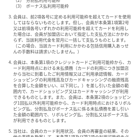
ボーナス払利用可能枠
会員は、前2項各号に定める利用可能枠を超えてカードを使用
してはならないものとします。但し、会員が本条第1項第2号
又は前項各号いずれかの利用可能枠を超えてカードを利用し
た場合は、会員が加盟店において指定した支払方法にかかわ
らず、当該利用代金を翌月に一括して支払うものとします。
（この場合、当該カード利用にかかわる包括信用購入あっせ
んの手数料は請求いたしません。）
会員は、本条第1項のクレジットカードご利用可能枠から、カ
ード利用時点における未払債務（カードの利用につき加盟店
から当社に到着したご利用情報又はご利用承認情報、カード
ショッピングの利用残高及びカードキャッシングの融資残高
を合算した金額をいい、以下同じ。）を差し引いた金額の範
囲内で、カードショッピング又はカードキャッシングが利用
できるものとします。また、会員は、本条第2項のショッピン
グ1回払以外利用可能枠から、カード利用時点におけるリボル
ビング払、分割払及びボーナス払に係る未払債務を差し引い
た金額の範囲内で、リボルビング払、分割払又はボーナス払
が利用できるものとします。
当社は、会員のカード利用状況、会員の再審査の結果、その
他の事情を勘案して、本条第1項及び第2項の利用可能枠を必