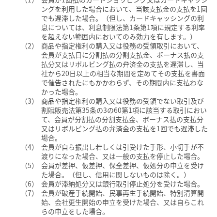
ングを利用した場合において、当該支払金の支払を1回
でも遅滞した場合。（但し、カードキャッシングの利
息については、利息制限法第1条第1項に規定する利率
を超えない範囲内においてのみ効力を有します。）
商品や指定権利の購入又は役務の受領取引において、
会員が支払日に分割払の分割支払金、ボーナス払の支
払分又はリボルビング払の弁済金の支払を遅滞し、当
社から20日以上の相当な期間を定めてその支払を書面
で催告されたにもかかわらず、その期間内に支払わな
かった場合。
商品や指定権利の購入又は役務の受領でない取引及び
割賦販売法第35条の3の60第1項に該当する取引におい
て、会員が分割払の分割支払金、ボーナス払の支払分
又はリボルビング払の弁済金の支払を1回でも遅滞した
場合。
会員が自ら振出し若しくは引受けた手形、小切手が不
渡りになった場合、又は一般の支払を停止した場合。
会員が差押、仮差押、保全差押、仮処分の申立を受け
た場合。（但し、信用に関しないものは除く。）
会員が滞納処分又は銀行取引停止処分を受けた場合。
会員が破産手続開始、民事再生手続開始、特別清算開
始、会社更生開始の申立を受けた場合、又は自らこれ
らの申立をした場合。