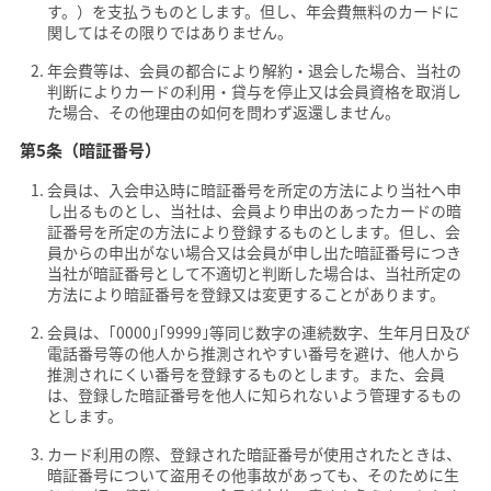
す。）を支払うものとします。但し、年会費無料のカードに
関してはその限りではありません。
年会費等は、会員の都合により解約・退会した場合、当社の
判断によりカードの利用・貸与を停止又は会員資格を取消し
た場合、その他理由の如何を問わず返還しません。
第5条（暗証番号）
会員は、入会申込時に暗証番号を所定の方法により当社へ申
し出るものとし、当社は、会員より申出のあったカードの暗
証番号を所定の方法により登録するものとします。但し、会
員からの申出がない場合又は会員が申し出た暗証番号につき
当社が暗証番号として不適切と判断した場合は、当社所定の
方法により暗証番号を登録又は変更することがあります。
会員は、｢0000｣｢9999｣等同じ数字の連続数字、生年月日及び
電話番号等の他人から推測されやすい番号を避け、他人から
推測されにくい番号を登録するものとします。また、会員
は、登録した暗証番号を他人に知られないよう管理するもの
とします。
カード利用の際、登録された暗証番号が使用されたときは、
暗証番号について盗用その他事故があっても、そのために生