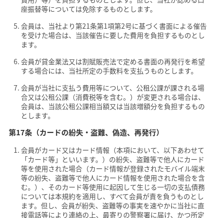
座振替等については免除するものとします。
会員は、当社より第21条第1項第2号に基づく書面による催告
を受けた場合は、当該催告に要した費用を負担するものとし
ます。
会員が貸金業法又は割賦販売法で定める書面の再発行を希望
する場合には、当社所定の手数料を支払うものとします。
会員が当社に支払う費用等について、公租公課が課される場
合又は公租公課（消費税等を含む。）が変更される場合は、
会員は、当該公租公課相当額又は当該増額分を負担するもの
とします。
第17条（カードの紛失・盗難、偽造、再発行）
会員がカード又はカード情報（本項において、以下あわせて
「カード等」といいます。）の紛失、盗難等で他人にカード
等を使用された場合（カード情報が登録されたモバイル端末
等の紛失、盗難等で他人にカード情報を使用された場合を含
む。）、そのカード等使用に起因して生じる一切の支払債務
については本規約を適用し、すべて会員が責を負うものとし
ます。但し、会員が紛失、盗難等の事実を速やかに当社に直
接電話等により連絡の上、最寄りの警察署に届け、かつ所定