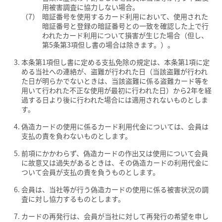
用被害調査に協力しない場合。
暗証番号を使用するカード利用において、使用された
暗証番号と登録の暗証番号との一致を確認した上で行
われたカード利用について損害が生じた場合（但し、
第5条第3項但し書の場合は除きます。）。
本条第1項但し書に定める支払免除の規定は、本条第1項に定
める当社への連絡が、盗難が行われた日（当該盗難が行われ
た日が明らかでないときは、当該盗難に係る盗難カード等を
用いて行われた不正な使用が最初に行われた日）から2年を経
過する日より後に行われた場合には適用されないものとしま
す。
偽造カードの使用に係るカード利用代金については、会員は
支払の責を負わないものとします。
前項にかかわらず、偽造カードの作出又は使用について会員
に故意又は過失があるときは、その偽造カードの利用代金に
ついて会員が支払の責を負うものとします。
会員は、当社等が行う偽造カードの使用に係る被害状況の調
査に対し協力するものとします。
カードの再発行は、会員が当社に対して再発行の希望を申し