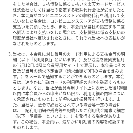
をした場合は、支払債務に係る支払いを楽天カードサービス
株式会社もしくは当社の指定する収納代行会社が受領したと
き、本会員がコンビニエンスストアの収納代行を利用して支
払いをした場合は、コンビニエンスストアが支払債務に係る
支払いを受領したとき、また、本会員が当社の指定する口座
へ振込により支払いをした場合は、支払債務に係る支払いの
履歴が当社へ反映されたときに、それぞれ当社への支払いが
なされたものとします。
当社は、本会員に対し毎月のカード利用による支払金等の明
細（以下「利用明細」といいます。）及び残高を原則支払月
の当月12日以降に会員専用サイト上で表示し、本会員にその
旨及び当月の請求予定金額（請求金額が0円の場合を含みま
す。）をメールで通知することができるものとします。本会
員は、速やかに当該カードの利用明細の内容を確認するもの
とします。なお、当社が会員専用サイト上に表示した後1週間
以内に本会員からの申出がない限り、利用明細の内容につい
て承認されたものとして前項の口座振替等を行います。ま
た、当社は、法令で必要とされている場合等一定の場合に
は、上記利用明細や残高等を記載したご利用代金請求明細書
（以下「明細書」といいます。）を発行する場合がありま
す。この場合、本会員は、速やかに明細書の内容を確認する
ものとします。