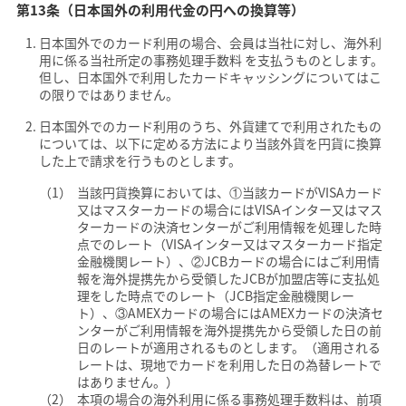
第13条（日本国外の利用代金の円への換算等）
日本国外でのカード利用の場合、会員は当社に対し、海外利
用に係る当社所定の事務処理手数料 を支払うものとします。
但し、日本国外で利用したカードキャッシングについてはこ
の限りではありません。
日本国外でのカード利用のうち、外貨建てで利用されたもの
については、以下に定める方法により当該外貨を円貨に換算
した上で請求を行うものとします。
当該円貨換算においては、①当該カードがVISAカード
又はマスターカードの場合にはVISAインター又はマス
ターカードの決済センターがご利用情報を処理した時
点でのレート（VISAインター又はマスターカード指定
金融機関レート）、②JCBカードの場合にはご利用情
報を海外提携先から受領したJCBが加盟店等に支払処
理をした時点でのレート（JCB指定金融機関レー
ト）、③AMEXカードの場合にはAMEXカードの決済セ
ンターがご利用情報を海外提携先から受領した日の前
日のレートが適用されるものとします。（適用される
レートは、現地でカードを利用した日の為替レートで
はありません。）
本項の場合の海外利用に係る事務処理手数料は、前項