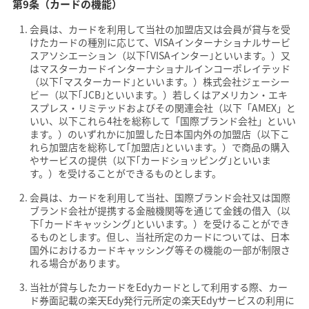
第9条（カードの機能）
会員は、カードを利用して当社の加盟店又は会員が貸与を受
けたカードの種別に応じて、VISAインターナショナルサービ
スアソシエーション（以下｢VISAインター｣といいます。）又
はマスターカードインターナショナルインコーポレイテッド
（以下｢マスターカード｣といいます。）株式会社ジェーシー
ビー（以下｢JCB｣といいます。）若しくはアメリカン・エキ
スプレス・リミテッドおよびその関連会社（以下「AMEX」と
いい、以下これら4社を総称して「国際ブランド会社」といい
ます。）のいずれかに加盟した日本国内外の加盟店（以下こ
れら加盟店を総称して｢加盟店｣といいます。）で商品の購入
やサービスの提供（以下｢カードショッピング｣といいま
す。）を受けることができるものとします。
会員は、カードを利用して当社、国際ブランド会社又は国際
ブランド会社が提携する金融機関等を通じて金銭の借入（以
下｢カードキャッシング｣といいます。）を受けることができ
るものとします。但し、当社所定のカードについては、日本
国外におけるカードキャッシング等その機能の一部が制限さ
れる場合があります。
当社が貸与したカードをEdyカードとして利用する際、カー
ド券面記載の楽天Edy発行元所定の楽天Edyサービスの利用に