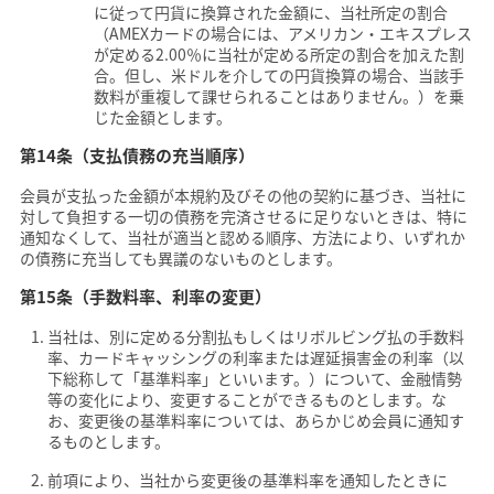
に従って円貨に換算された金額に、当社所定の割合
（AMEXカードの場合には、アメリカン・エキスプレス
が定める2.00％に当社が定める所定の割合を加えた割
合。但し、米ドルを介しての円貨換算の場合、当該手
数料が重複して課せられることはありません。）を乗
じた金額とします。
第14条（支払債務の充当順序）
会員が支払った金額が本規約及びその他の契約に基づき、当社に
対して負担する一切の債務を完済させるに足りないときは、特に
通知なくして、当社が適当と認める順序、方法により、いずれか
の債務に充当しても異議のないものとします。
第15条（手数料率、利率の変更）
当社は、別に定める分割払もしくはリボルビング払の手数料
率、カードキャッシングの利率または遅延損害金の利率（以
下総称して「基準料率」といいます。）について、金融情勢
等の変化により、変更することができるものとします。な
お、変更後の基準料率については、あらかじめ会員に通知す
るものとします。
前項により、当社から変更後の基準料率を通知したときに