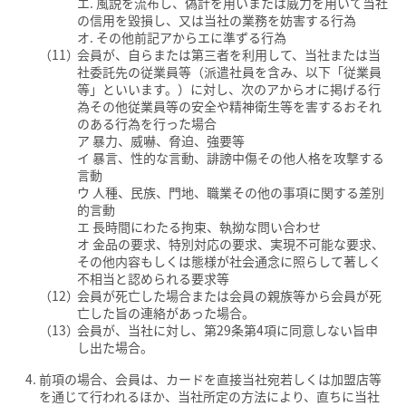
エ. 風説を流布し、偽計を用いまたは威力を用いて当社
の信用を毀損し、又は当社の業務を妨害する行為
オ. その他前記アからエに準ずる行為
会員が、自らまたは第三者を利用して、当社または当
社委託先の従業員等（派遣社員を含み、以下「従業員
等」といいます。）に対し、次のアからオに掲げる行
為その他従業員等の安全や精神衛生等を害するおそれ
のある行為を行った場合
ア 暴力、威嚇、脅迫、強要等
イ 暴言、性的な言動、誹謗中傷その他人格を攻撃する
言動
ウ 人種、民族、門地、職業その他の事項に関する差別
的言動
エ 長時間にわたる拘束、執拗な問い合わせ
オ 金品の要求、特別対応の要求、実現不可能な要求、
その他内容もしくは態様が社会通念に照らして著しく
不相当と認められる要求等
会員が死亡した場合または会員の親族等から会員が死
亡した旨の連絡があった場合。
会員が、当社に対し、第29条第4項に同意しない旨申
し出た場合。
前項の場合、会員は、カードを直接当社宛若しくは加盟店等
を通じて行われるほか、当社所定の方法により、直ちに当社