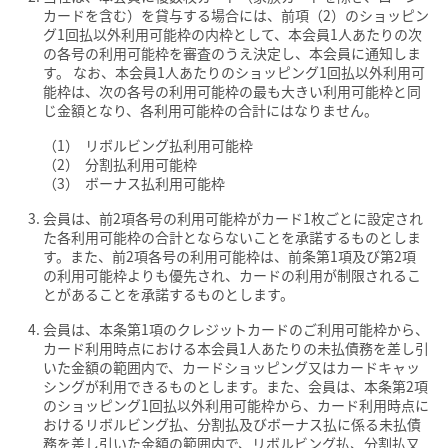
カードを含む）を貸与する場合には、前項（2）のショッピン
グ1回払以外利用可能枠の内枠として、本会員1人あたりの次
の各号の利用可能枠を審査のうえ決定し、本会員に通知しま
す。 なお、本会員1人あたりのショッピング1回払以外利用可
能枠は、次の各号の利用可能枠の最も大きい利用可能枠と同
じ金額となり、各利用可能枠の合計にはなりません。
リボルビング払利用可能枠
分割払利用可能枠
ボーナス払利用可能枠
会員は、前2項各号の利用可能枠がカード1枚ごとに設定され
た各利用可能枠の合計とならないことを承諾するものとしま
す。また、前2項各号の利用可能枠は、前条第1項及び第2項
の利用可能枠よりも優先され、カードの利用が制限されるこ
とがあることを承諾するものとします。
会員は、本条第1項のクレジットカードのご利用可能枠から、
カード利用時点における本会員1人あたりの未払債務を差し引
いた金額の範囲内で、カードショッピング又はカードキャッ
シングが利用できるものとします。また、会員は、本条第2項
のショッピング1回払以外利用可能枠から、カード利用時点に
おけるリボルビング払、分割払及びボーナス払に係る未払債
務を差し引いた金額の範囲内で、リボルビング払、分割払又