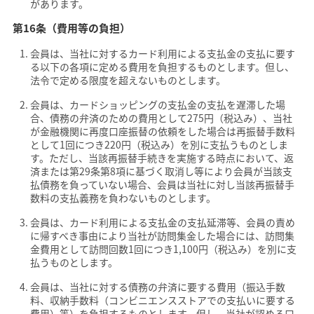
があります。
第16条（費用等の負担）
会員は、当社に対するカード利用による支払金の支払に要す
る以下の各項に定める費用を負担するものとします。但し、
法令で定める限度を超えないものとします。
会員は、カードショッピングの支払金の支払を遅滞した場
合、債務の弁済のための費用として275円（税込み）、当社
が金融機関に再度口座振替の依頼をした場合は再振替手数料
として1回につき220円（税込み）を別に支払うものとしま
す。ただし、当該再振替手続きを実施する時点において、返
済または第29条第8項に基づく取消し等により会員が当該支
払債務を負っていない場合、会員は当社に対し当該再振替手
数料の支払義務を負わないものとします。
会員は、カード利用による支払金の支払延滞等、会員の責め
に帰すべき事由により当社が訪問集金した場合には、訪問集
金費用として訪問回数1回につき1,100円（税込み）を別に支
払うものとします。
会員は、当社に対する債務の弁済に要する費用（振込手数
料、収納手数料（コンビニエンスストアでの支払いに要する
費用）等）を負担するものとします。但し、当社が認める口