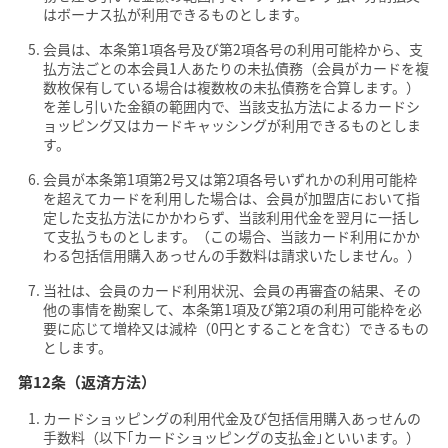
はボーナス払が利用できるものとします。
会員は、本条第1項各号及び第2項各号の利用可能枠から、支
払方法ごとの本会員1人あたりの未払債務（会員がカードを複
数枚保有している場合は複数枚の未払債務を合算します。）
を差し引いた金額の範囲内で、当該支払方法によるカードシ
ョッピング又はカードキャッシングが利用できるものとしま
す。
会員が本条第1項第2号又は第2項各号いずれかの利用可能枠
を超えてカードを利用した場合は、会員が加盟店において指
定した支払方法にかかわらず、当該利用代金を翌月に一括し
て支払うものとします。（この場合、当該カード利用にかか
わる包括信用購入あっせんの手数料は請求いたしません。）
当社は、会員のカード利用状況、会員の再審査の結果、その
他の事情を勘案して、本条第1項及び第2項の利用可能枠を必
要に応じて増枠又は減枠（0円とすることを含む）できるもの
とします。
第12条（返済方法）
カードショッピングの利用代金及び包括信用購入あっせんの
手数料（以下｢カードショッピングの支払金｣といいます。）