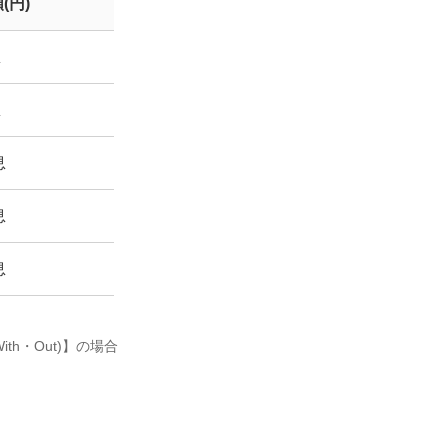
(円)
息
息
息
息
息
h・Out)】の場合