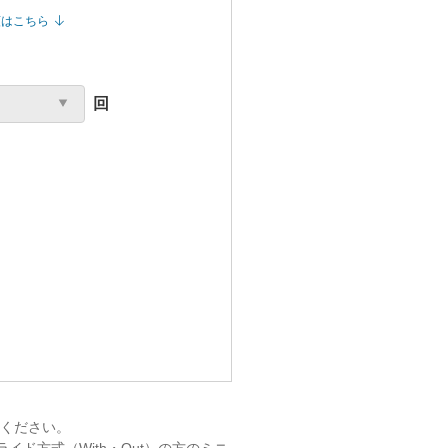
額はこちら
回
ください。
イド方式（With・Out）の方のミニ