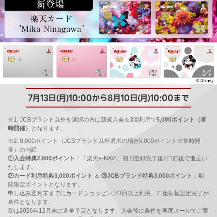
7月13日(月)10:00から8月10日(月)10:00まで
※1. JCBブランド以外を選択の方は新規入会＆3回利用で
5,000ポイント（常
時開催）
となります。
※2. 8,000ポイント（JCBブランド以外選択の場合5,000ポイント※常時開
催）の内訳
①入会特典2,000ポイント
：「楽天e-NAVI」初回登録完了後2日前後で進呈い
たします。
②カード利用特典3,000ポイント
＆
③JCBブランド特典3,000ポイント
：期
間限定ポイントとなります。
申し込み翌月末までにカードショッピング3回以上利用、口座振替設定完了が
条件となります。
③は2026年12月末に進呈予定となります。入会後に条件を再度メールでご案