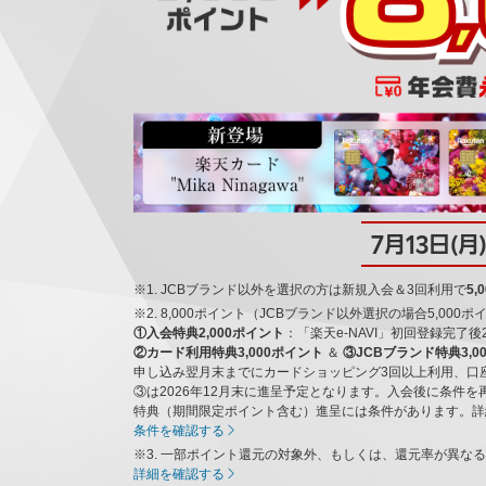
7月13日(月
※1. JCBブランド以外を選択の方は新規入会＆3回利用で
5
※2. 8,000ポイント（JCBブランド以外選択の場合5,00
①入会特典2,000ポイント
：「楽天e-NAVI」初回登録完了
②カード利用特典3,000ポイント
＆
③JCBブランド特典3,0
申し込み翌月末までにカードショッピング3回以上利用、口
③は2026年12月末に進呈予定となります。入会後に条件
特典（期間限定ポイント含む）進呈には条件があります。詳
条件を確認する
※3. 一部ポイント還元の対象外、もしくは、還元率が異な
詳細を確認する