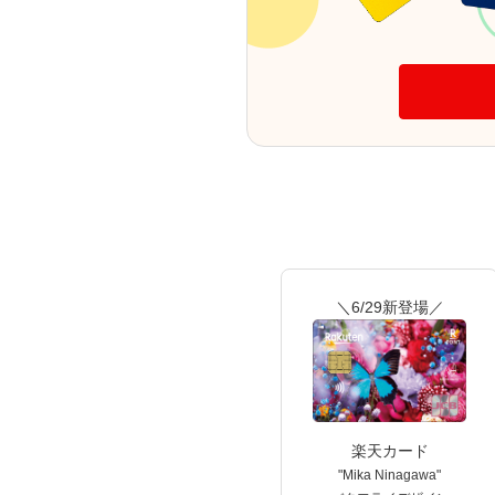
＼6/29新登場／
楽天カード
"Mika Ninagawa"