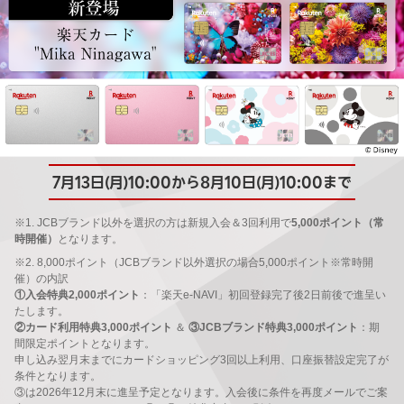
7月13日(月)10:00から8月10日(月)10:00まで
※1. JCBブランド以外を選択の方は新規入会＆3回利用で
5,000ポイント（常
時開催）
となります。
※2. 8,000ポイント（JCBブランド以外選択の場合5,000ポイント※常時開
催）の内訳
①入会特典2,000ポイント
：「楽天e-NAVI」初回登録完了後2日前後で進呈い
たします。
②カード利用特典3,000ポイント
＆
③JCBブランド特典3,000ポイント
：期
間限定ポイントとなります。
申し込み翌月末までにカードショッピング3回以上利用、口座振替設定完了が
条件となります。
③は2026年12月末に進呈予定となります。入会後に条件を再度メールでご案