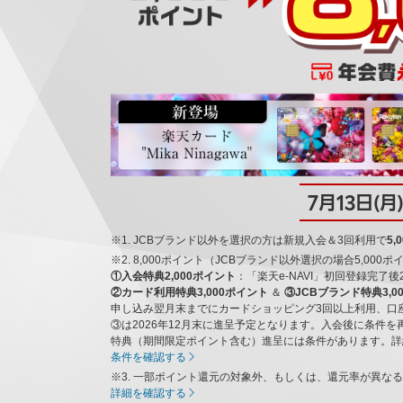
7月13日(月
※1. JCBブランド以外を選択の方は新規入会＆3回利用で
5
※2. 8,000ポイント（JCBブランド以外選択の場合5,00
①入会特典2,000ポイント
：「楽天e-NAVI」初回登録完了
②カード利用特典3,000ポイント
＆
③JCBブランド特典3,0
申し込み翌月末までにカードショッピング3回以上利用、口
③は2026年12月末に進呈予定となります。入会後に条件
特典（期間限定ポイント含む）進呈には条件があります。詳
条件を確認する
※3. 一部ポイント還元の対象外、もしくは、還元率が異な
詳細を確認する