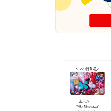
＼6/29新登場／
楽天カード
"Mika Ninagawa"